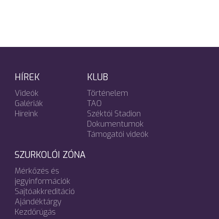
HÍREK
KLUB
Videók
Történelem
Galériák
TAO
Híreink
Széktói Stadion
Dokumentumok
Támogatói videók
SZURKOLÓI ZÓNA
Mérkőzés és
jegyinformációk
Sajtóakkreditáció
Ajándéktárgy
Kezdőrúgás