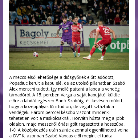
A meccs első lehetősége a diósgyőriek előtt adódott,
Popadiuc került a kapu elé, de az utolsó pillanatban Szabó
Alex menteni tudott, így mellé pattant a labda a vendég
támadóról. A 15. percben Varga a saját kapujától küldte
előre a labdát egészen Banó-Szabóig, és kevésen múlott,
hogy a középpályás lőni tudjon, de végül tisztáztak a
vendégek. Három perccel később viszont mindenki
tehetetlen volt a miskolciaknál, Horváth húzta meg a jobb
oldalon, majd messziről óriási gólt ragasztott a hosszúba,
1-0. A középkezdés után szinte azonnal egyenlíthetett volna
a DVTK, azonban Szabó Vancas elől megint el tudta