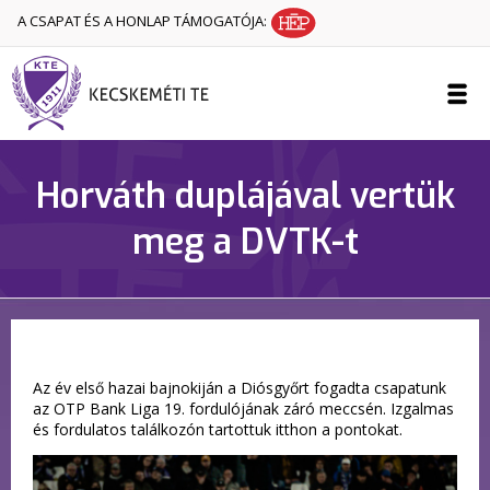
A CSAPAT ÉS A HONLAP TÁMOGATÓJA:
Horváth duplájával vertük
meg a DVTK-t
Az év első hazai bajnokiján a Diósgyőrt fogadta csapatunk
az OTP Bank Liga 19. fordulójának záró meccsén. Izgalmas
és fordulatos találkozón tartottuk itthon a pontokat.