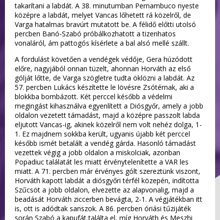
takarítani a labdát. A 38. minutumban Pernambuco nyeste
középre a labdát, melyet Vancas lőhetett rá közelről, de
Varga hatalmas bravúrt mutatott be. A félidő előtti utolsó
percben Banó-Szabó próbálkozhatott a tizenhatos
vonaláról, ám pattogós kísérlete a bal alsó mellé szállt.
A fordulást követően a vendégek védője, Gera húzódott
előre, nagyjából onnan tüzelt, ahonnan Horváth az első
gólját lőtte, de Varga szögletre tudta öklözni a labdát. Az
57. percben Lukács készítette le lövésre Zsótérnak, aki a
blokkba bombázott. Két perccel később a védelmi
megingást kihasználva egyenlített a Diósgyőr, amely a jobb
oldalon vezetett támadást, majd a középre passzolt labda
eljutott Vancas-ig, akinek közelről nem volt nehéz dolga, 1-
1. Ez majdnem sokkba került, ugyanis újabb két perccel
később ismét betalált a vendég gárda. Hasonló támadást
vezettek végig a jobb oldalon a miskolciak, azonban
Popadiuc találatát les miatt érvénytelenítette a VAR les
miatt. A 71. percben már érvényes gólt szereztünk viszont,
Horváth kapott labdát a diósgyőri térfél közepén, indította
Szűcsöt a jobb oldalon, elvezette az alapvonalig, majd a
beadását Horváth ziccerben bevágta, 2-1. A végjátékban itt
is, ott is adódtak sanszok. A 86. percben óriási tűzijáték
során Szabó a kapufát találta el, míg Horváth és Meszhi