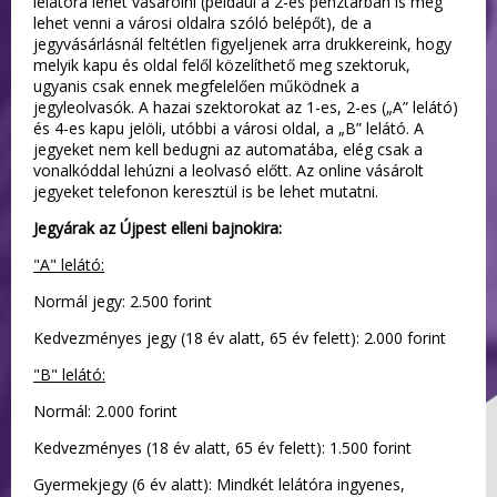
lelátóra lehet vásárolni (például a 2-es pénztárban is meg
lehet venni a városi oldalra szóló belépőt), de a
jegyvásárlásnál feltétlen figyeljenek arra drukkereink, hogy
melyik kapu és oldal felől közelíthető meg szektoruk,
ugyanis csak ennek megfelelően működnek a
jegyleolvasók. A hazai szektorokat az 1-es, 2-es („A” lelátó)
és 4-es kapu jelöli, utóbbi a városi oldal, a „B” lelátó. A
jegyeket nem kell bedugni az automatába, elég csak a
vonalkóddal lehúzni a leolvasó előtt. Az online vásárolt
jegyeket telefonon keresztül is be lehet mutatni.
Jegyárak az Újpest elleni bajnokira:
"A" lelátó:
Normál jegy: 2.500 forint
Kedvezményes jegy (18 év alatt, 65 év felett): 2.000 forint
"B" lelátó:
Normál: 2.000 forint
Kedvezményes (18 év alatt, 65 év felett): 1.500 forint
Gyermekjegy (6 év alatt): Mindkét lelátóra ingyenes,