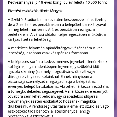
Kedvezményes (6-18 éves korig, 65 év felett): 10.500 forint
Fizetési eszközök, tiltott tárgyak
A Széktói Stadionban alapvetően készpénzzel lehet fizetni,
de a 2-es és 4-es pénztárakban a belépőket bankkártyával
is meg lehet már venni. A 2-es pénztárban ez igaz a
bérletekre is. A városi oldalon teljes egészében működik a
kártyás fizetési lehetőség.
A mérkőzés folyamán ajándéktárgyak vásárlására is van
lehetőség, azonban csak készpénzes formában.
A beléptetés során a kedvezményes jegyeket ellenőrizhetik
kollégáink, így mindenképpen legyen egy születési időt
igazoló okmány (személyi, jogosítvány, útlevél vagy
diákigazolvány) szurkolóinknál. Ennek hiányában a
biztonsági személyzet megtagadhatja a belépést az
érvényes belépő birtokában is. Aki teheti, érkezzen ezúttal is
a tömegközlekedés segítségével. A mérkőzésekre esernyőt
továbbra sem lehet behozni, így csapadékos időjárási
körülmények esetén esőkabátot hozzanak magukkal
drukkereink. A rendőrség utasítására emellett szúró és vágó
eszközöket tilos behozni a létesítménybe, ahogy
pirotechnikai eszközöket is.