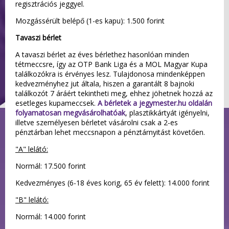
regisztrációs jeggyel.
Mozgássérült belépő (1-es kapu): 1.500 forint
Tavaszi bérlet
A tavaszi bérlet az éves bérlethez hasonlóan minden
tétmeccsre, így az OTP Bank Liga és a MOL Magyar Kupa
találkozókra is érvényes lesz. Tulajdonosa mindenképpen
kedvezményhez jut általa, hiszen a garantált 8 bajnoki
találkozót 7 áráért tekintheti meg, ehhez jöhetnek hozzá az
esetleges kupameccsek.
A bérletek a jegymester.hu oldalán
folyamatosan megvásárolhatóak
, plasztikkártyát igényelni,
illetve személyesen bérletet vásárolni csak a 2-es
pénztárban lehet meccsnapon a pénztárnyitást követően.
"A" lelátó:
Normál: 17.500 forint
Kedvezményes (6-18 éves korig, 65 év felett): 14.000 forint
"B" lelátó:
Normál: 14.000 forint