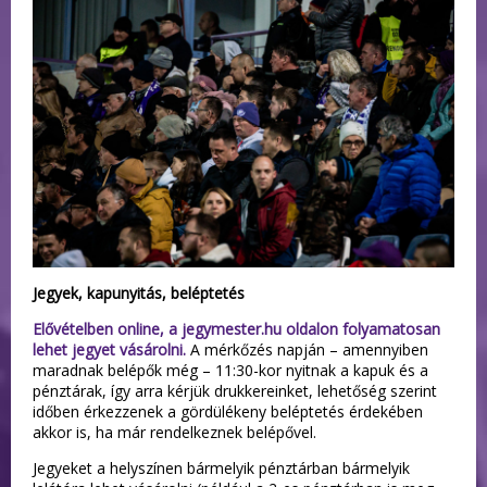
Jegyek, kapunyitás, beléptetés
Elővételben online, a jegymester.hu oldalon folyamatosan
lehet jegyet vásárolni.
A mérkőzés napján – amennyiben
maradnak belépők még – 11:30-kor nyitnak a kapuk és a
pénztárak, így arra kérjük drukkereinket, lehetőség szerint
időben érkezzenek a gördülékeny beléptetés érdekében
akkor is, ha már rendelkeznek belépővel.
Jegyeket a helyszínen bármelyik pénztárban bármelyik