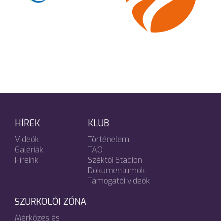
HÍREK
KLUB
Videók
Történelem
Galériák
TAO
Híreink
Széktói Stadion
Dokumentumok
Támogatói videók
SZURKOLÓI ZÓNA
Mérkőzés és