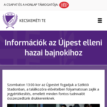
A CSAPAT ÉS A HONLAP TÁMOGATÓJA:
Információk az Újpest elleni
hazai bajnokihoz
Szombaton 13:00-kor az Újpestet fogadjuk a Széktói
Stadionban, a találkozóra elővételben folyamatosan zajlik a
jegyértékesítés, emellett minden fontos tudnivalót
összeszedtünk drukkereinknek.