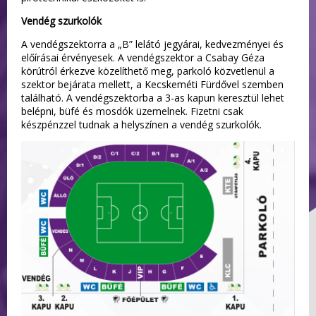
Vendég szurkolók
A vendégszektorra a „B” lelátó jegyárai, kedvezményei és
előírásai érvényesek. A vendégszektor a Csabay Géza
körútról érkezve közelíthető meg, parkoló közvetlenül a
szektor bejárata mellett, a Kecskeméti Fürdővel szemben
található. A vendégszektorba a 3-as kapun keresztül lehet
belépni, büfé és mosdók üzemelnek. Fizetni csak
készpénzzel tudnak a helyszínen a vendég szurkolók.