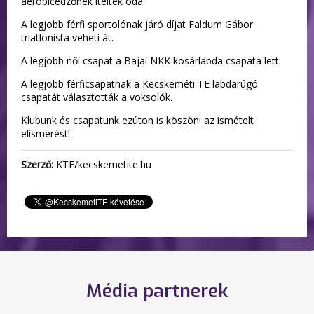
aerobicedzőnek ítélték oda.
A legjobb férfi sportolónak járó díjat Faldum Gábor
triatlonista veheti át.
A legjobb női csapat a Bajai NKK kosárlabda csapata lett.
A legjobb férficsapatnak a Kecskeméti TE labdarúgó
csapatát választották a voksolók.
Klubunk és csapatunk ezúton is köszöni az ismételt
elismerést!
Szerző:
KTE/kecskemetite.hu
Média partnerek