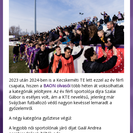
2023 után 2024-ben is a Kecskeméti TE lett ezzel az év férfi
csapata, hiszen a
BAON olvasói
több héten át voksolhattak
a kategóriák jelöltjeire. Az év férfi sportolója díjra Szalai
Gábor is esélyes volt, ám a KTE nevelésű, jelenleg már
Svájcban futballozó védő nagyon kevéssel lemaradt a
győzelemről.
A négy kategória győztese végül:
A legjobb női sportolónak járó díjat Gaál Andrea