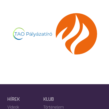
HÍREK
KLUB
Videók
Történelem