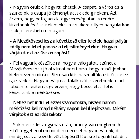
– Nagyon örülök, hogy itt lehetek. A csapat, a város és a
szurkolók is csupa jó élményt adtak eddig nekem. Azt
érzem, hogy befogadtak, egy vereség után is rendre
kitartanak és éltetnek minket a drukkerek. Ilyen hangulatban
csak jól érezhetem magam.
– A Mezőkövesd lesz a következő ellenfeletek, hazai pályán
eddig nem lehet panasz a teljesítményetekre. Hogyan
várjátok ezt az összecsapást?
– Fel vagyunk készülve rá, hogy a válogatott szünet a
Mezőkövesdnek jó alkalmat adott arra, hogy minél jobban
kielemezzen minket. Biztosan ki is használták az időt, de ez
igaz ránk is. Nagyon várjuk a találkozót, szeretnénk minél
jobban teljesíteni, úgy érzem, hogy becsülettel fel is
készültünk a mérkőzésre.
– Nehéz hét indul el ezzel számotokra, hiszen három
mérkőzést kell majd néhány napon belül lejátszani. Miként
várjátok ezt az időszakot?
– Sok meccs lesz egymás után, ami nyilván megterhelő.
Ettől függetlenül mi minden meccset nagyon várunk, de
mindig csak a következőt. Lépésről lépésre fogunk haladni,