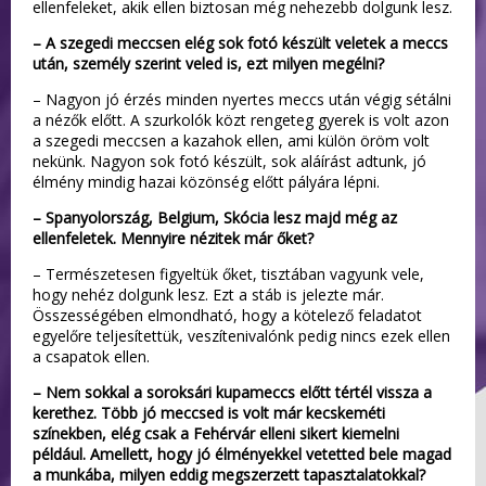
ellenfeleket, akik ellen biztosan még nehezebb dolgunk lesz.
– A szegedi meccsen elég sok fotó készült veletek a meccs
után, személy szerint veled is, ezt milyen megélni?
– Nagyon jó érzés minden nyertes meccs után végig sétálni
a nézők előtt. A szurkolók közt rengeteg gyerek is volt azon
a szegedi meccsen a kazahok ellen, ami külön öröm volt
nekünk. Nagyon sok fotó készült, sok aláírást adtunk, jó
élmény mindig hazai közönség előtt pályára lépni.
– Spanyolország, Belgium, Skócia lesz majd még az
ellenfeletek. Mennyire nézitek már őket?
– Természetesen figyeltük őket, tisztában vagyunk vele,
hogy nehéz dolgunk lesz. Ezt a stáb is jelezte már.
Összességében elmondható, hogy a kötelező feladatot
egyelőre teljesítettük, veszítenivalónk pedig nincs ezek ellen
a csapatok ellen.
– Nem sokkal a soroksári kupameccs előtt tértél vissza a
kerethez. Több jó meccsed is volt már kecskeméti
színekben, elég csak a Fehérvár elleni sikert kiemelni
például. Amellett, hogy jó élményekkel vetetted bele magad
a munkába, milyen eddig megszerzett tapasztalatokkal?