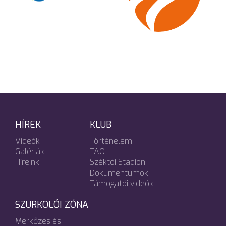
HÍREK
KLUB
Videók
Történelem
Galériák
TAO
Híreink
Széktói Stadion
Dokumentumok
Támogatói videók
SZURKOLÓI ZÓNA
Mérkőzés és