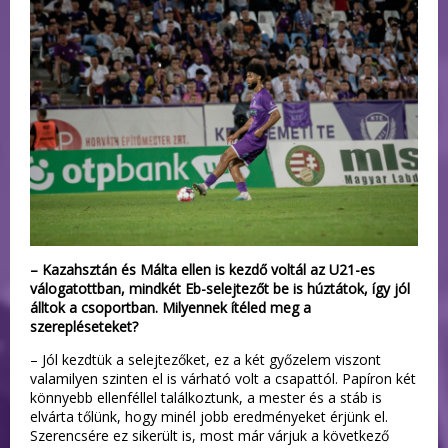
– Kazahsztán és Málta ellen is kezdő voltál az U21-es
válogatottban, mindkét Eb-selejtezőt be is húztátok, így jól
álltok a csoportban. Milyennek ítéled meg a
szerepléseteket?
– Jól kezdtük a selejtezőket, ez a két győzelem viszont
valamilyen szinten el is várható volt a csapattól. Papíron két
könnyebb ellenféllel találkoztunk, a mester és a stáb is
elvárta tőlünk, hogy minél jobb eredményeket érjünk el.
Szerencsére ez sikerült is, most már várjuk a következő