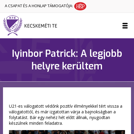
A CSAPAT ÉS A HONLAP TÁMOGATÓJA:
Iyinbor Patrick: A legjobb
helyre kerültem
U21-es válogatott védőnk pozitív élményekkel tért vissza a
válogatottól, és már izgatottan várja a bajnokságban a
folytatást. Bár egy nehéz hét előtt állnak, nyugodtan
készülnek minden feladatra.