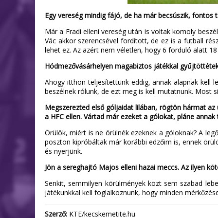
Egy vereség mindig fájó, de ha már becsúszik, fontos tanu
Már a Fradi elleni vereség után is voltak komoly beszé
Vác akkor szerencsével fordított, de ez is a futball r
lehet ez. Az azért nem véletlen, hogy 6 forduló alatt 18 
Hódmezővásárhelyen magabiztos játékkal gyűjtöttétek b
Ahogy itthon teljesítettünk eddig, annak alapnak kell 
beszélnek rólunk, de ezt meg is kell mutatnunk. Most si
Megszerezted első góljaidat lilában, rögtön hármat az 
a HFC ellen. Vártad már ezeket a gólokat, pláne annak
Örülök, miért is ne örülnék ezeknek a góloknak? A le
poszton kipróbáltak már korábbi edzőim is, ennek örül
és nyerjünk.
Jön a sereghajtó Majos elleni hazai meccs. Az ilyen köt
Senkit, semmilyen körülmények közt sem szabad lebec
játékunkkal kell foglalkoznunk, hogy minden mérkőzésen 
Szerző:
KTE/kecskemetite.hu