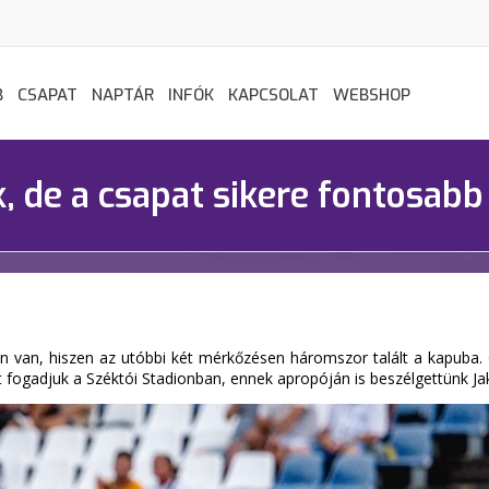
B
CSAPAT
NAPTÁR
INFÓK
KAPCSOLAT
WEBSHOP
k, de a csapat sikere fontosabb
van, hiszen az utóbbi két mérkőzésen háromszor talált a kapuba. G
st fogadjuk a Széktói Stadionban, ennek apropóján is beszélgettünk Ja