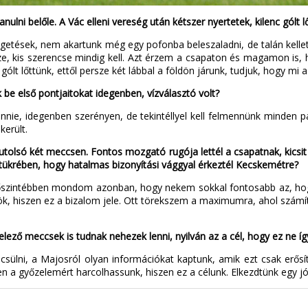
lni belőle. A Vác elleni vereség után kétszer nyertetek, kilenc gólt lő
lgetések, nem akartunk még egy pofonba beleszaladni, de talán kellet
észe, kis szerencse mindig kell. Azt érzem a csapaton és magamon is, 
gólt lőttünk, ettől persze két lábbal a földön járunk, tudjuk, hogy mi 
e első pontjaitokat idegenben, vízválasztó volt?
lennie, idegenben szerényen, de tekintéllyel kell felmennünk minden 
került.
utolsó két meccsen. Fontos mozgató rugója lettél a csapatnak, kicsit
 tükrében, hogy hatalmas bizonyítási vággyal érkeztél Kecskemétre?
gőszintébben mondom azonban, hogy nekem sokkal fontosabb az, hogy
ök, hiszen ez a bizalom jele. Ott törekszem a maximumra, ahol szám
elező meccsek is tudnak nehezek lenni, nyilván az a cél, hogy ez ne í
sülni, a Majosról olyan információkat kaptunk, amik ezt csak erősí
a győzelemért harcolhassunk, hiszen ez a célunk. Elkezdtünk egy jó sz