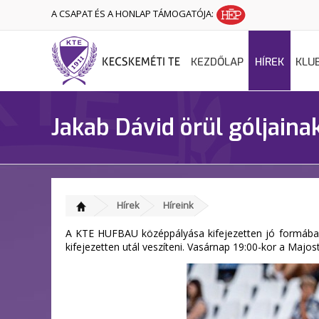
A CSAPAT ÉS A HONLAP TÁMOGATÓJA:
KEZDŐLAP
HÍREK
KLU
Jakab Dávid örül góljaina
Hírek
Híreink
A KTE HUFBAU középpályása kifejezetten jó formában 
kifejezetten utál veszíteni. Vasárnap 19:00-kor a Majo