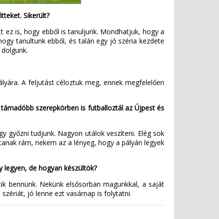
tteket. Sikerült?
t ez is, hogy ebből is tanuljunk. Mondhatjuk, hogy a
hogy tanultunk ebből, és talán egy jó széria kezdete
a dolgunk.
pályára. A feljutást céloztuk meg, ennek megfelelően
 támadóbb szerepkörben is futballoztál az Újpest és
 győzni tudjunk. Nagyon utálok veszíteni. Elég sok
ítanak rám, nekem az a lényeg, hogy a pályán legyek
gy legyen, de hogyan készültök?
tik bennünk. Nekünk elsősorban magunkkal, a saját
ériát, jó lenne ezt vasárnap is folytatni.