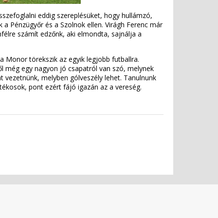
sszefoglalni eddig szereplésüket, hogy hullámzó,
ak a Pénzügyőr és a Szolnok ellen. Virágh Ferenc már
nfélre számít edzőnk, aki elmondta, sajnálja a
Monor törekszik az egyik legjobb futballra.
ttől még egy nagyon jó csapatról van szó, melynek
at vezetnünk, melyben gólveszély lehet. Tanulnunk
átékosok, pont ezért fájó igazán az a vereség.