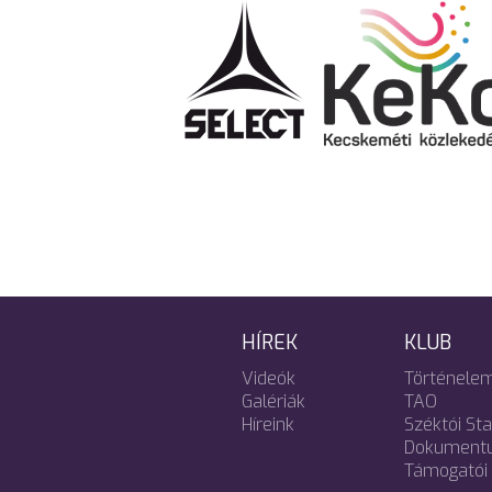
HÍREK
KLUB
Videók
Történele
Galériák
TAO
Híreink
Széktói St
Dokument
Támogatói 