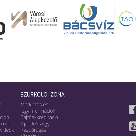
SZURKOLÓI ZÓNA
m
Mérkőzés és
jegyinformációk
adion
Sajtóakkreditáció
umok
Ajándéktárgy
videók
Kezdőrúgás