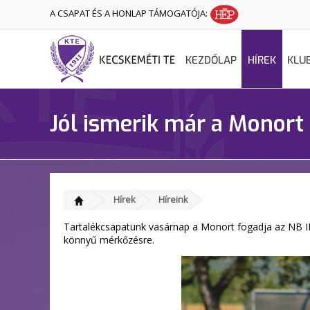
A CSAPAT ÉS A HONLAP TÁMOGATÓJA:
KEZDŐLAP
HÍREK
KLU
Jól ismerik már a Monort 
Hírek
Híreink
Tartalékcsapatunk vasárnap a Monort fogadja az NB III.
könnyű mérkőzésre.