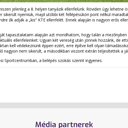
zen jelenleg a 8. helyen tanyázik ellenfelünk. Röviden úgy lehetne ö
r sikerült nyerniük, majd utóbbi két fellépésükön pont nélkül maradt
ndre ők adják a „kis” KTE ellenfelét. Ennek alapján is nagyon erős elle
ját tapasztalataim alapján azt mondhatom, hogy talán a mezőnyben a 
aktuális ellenfeleinket. Ugyan két vereség után jönnek hozzánk, de e
ártan kell védekeznünk éppen ezért, erre építve kell olyan támadások
lidő nagyon nem sikerült, a másodikban viszont extrán teljesítettek a j
i Sportcentrumban, a belépés szokás szerint ingyenes.
Média partnerek