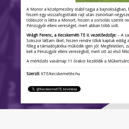
A Monor a középmezőny stabil tagja a bajnokságban, his
hiszen egy visszafogottabb rajt után zsinórban négysze
többször is látta a Monort, hiszen a sorsolás szerint re
Pénzügyőr elleni vereséget, mert abban több volt.
Virágh Ferenc, a Kecskeméti TE II. vezetőedzője:
– A sa
Sokszor láttam őket, hiszen rendre tőlük kaptuk eddig 
főleg a támadójátéka működik igen jól. Megfelelően, z
kell a Pénzügyőr elleni vereségből, mert ott az első fé
A mérkőzés vasárnap 11 órakor kezdődik a Műkertváros
Szerző:
KTE/kecskemetite.hu