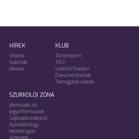
HÍREK
KLUB
Videók
Történelem
Galériák
TAO
Híreink
Széktói Stadion
Dokumentumok
Támogatói videók
SZURKOLÓI ZÓNA
Mérkőzés és
jegyinformációk
Sajtóakkreditáció
Ajándéktárgy
Kezdőrúgás
Videóink