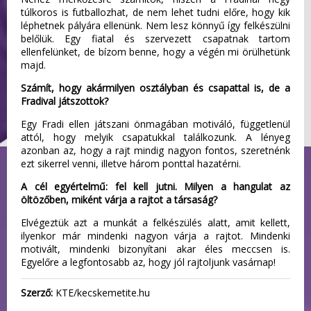
túlkoros is futballozhat, de nem lehet tudni előre, hogy kik
léphetnek pályára ellenünk. Nem lesz könnyű így felkészülni
belőlük. Egy fiatal és szervezett csapatnak tartom
ellenfelünket, de bízom benne, hogy a végén mi örülhetünk
majd.
Számít, hogy akármilyen osztályban és csapattal is, de a
Fradival játszottok?
Egy Fradi ellen játszani önmagában motiváló, függetlenül
attól, hogy melyik csapatukkal találkozunk. A lényeg
azonban az, hogy a rajt mindig nagyon fontos, szeretnénk
ezt sikerrel venni, illetve három ponttal hazatérni.
A cél egyértelmű: fel kell jutni. Milyen a hangulat az
öltözőben, miként várja a rajtot a társaság?
Elvégeztük azt a munkát a felkészülés alatt, amit kellett,
ilyenkor már mindenki nagyon várja a rajtot. Mindenki
motivált, mindenki bizonyítani akar éles meccsen is.
Egyelőre a legfontosabb az, hogy jól rajtoljunk vasárnap!
Szerző:
KTE/kecskemetite.hu