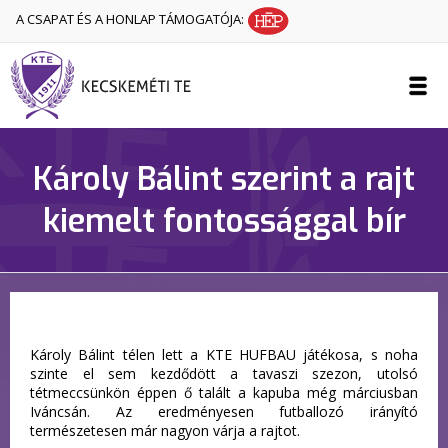
A CSAPAT ÉS A HONLAP TÁMOGATÓJA:
Károly Bálint szerint a rajt
kiemelt fontossággal bír
Károly Bálint télen lett a KTE HUFBAU játékosa, s noha
szinte el sem kezdődött a tavaszi szezon, utolsó
tétmeccsünkön éppen ő talált a kapuba még márciusban
Iváncsán. Az eredményesen futballozó irányító
természetesen már nagyon várja a rajtot.