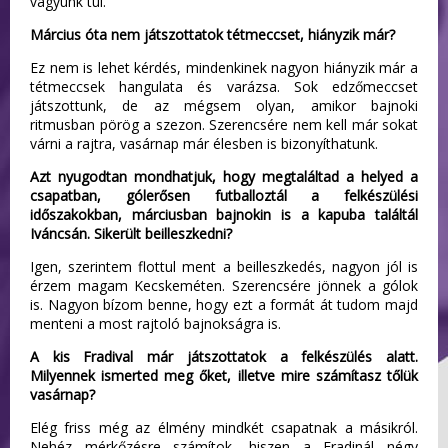
vagyunk túl.
Március óta nem játszottatok tétmeccset, hiányzik már?
Ez nem is lehet kérdés, mindenkinek nagyon hiányzik már a
tétmeccsek hangulata és varázsa. Sok edzőmeccset
játszottunk, de az mégsem olyan, amikor bajnoki
ritmusban pörög a szezon. Szerencsére nem kell már sokat
várni a rajtra, vasárnap már élesben is bizonyíthatunk.
Azt nyugodtan mondhatjuk, hogy megtaláltad a helyed a
csapatban, gólerősen futballoztál a felkészülési
időszakokban, márciusban bajnokin is a kapuba találtál
Iváncsán. Sikerült beilleszkedni?
Igen, szerintem flottul ment a beilleszkedés, nagyon jól is
érzem magam Kecskeméten. Szerencsére jönnek a gólok
is. Nagyon bízom benne, hogy ezt a formát át tudom majd
menteni a most rajtoló bajnokságra is.
A kis Fradival már játszottatok a felkészülés alatt.
Milyennek ismerted meg őket, illetve mire számítasz tőlük
vasárnap?
Elég friss még az élmény mindkét csapatnak a másikról.
Nehéz mérkőzésre számítok, hiszen a Fradinál négy