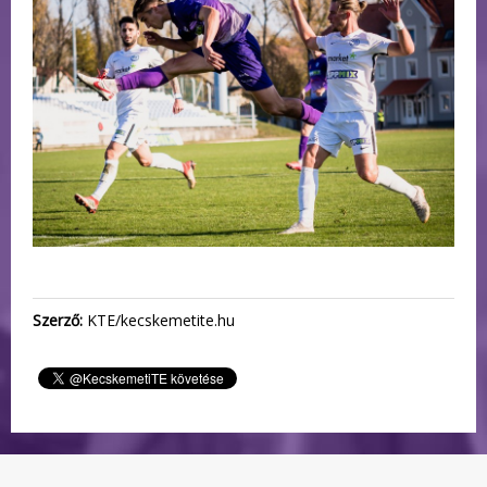
Szerző:
KTE/kecskemetite.hu