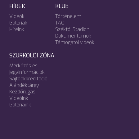
HÍREK
KLUB
Videók
Történelem
Galériák
TAO
Híreink
Széktói Stadion
Dokumentumok
Támogatói videók
SZURKOLÓI ZÓNA
Mérkőzés és
jegyinformációk
Sajtóakkreditáció
Ajándéktárgy
Kezdőrúgás
Videóink
Galériáink