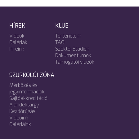
HÍREK
KLUB
Videók
Történelem
Galériák
TAO
Híreink
Széktói Stadion
Dokumentumok
Támogatói videók
SZURKOLÓI ZÓNA
Mérkőzés és
jegyinformációk
Sajtóakkreditáció
Ajándéktárgy
Kezdőrúgás
Videóink
Galériáink