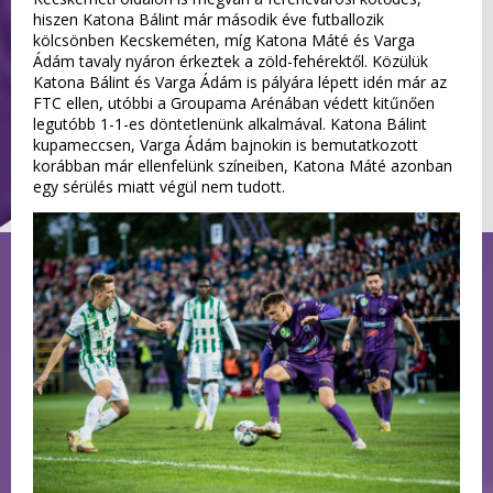
hiszen Katona Bálint már második éve futballozik
kölcsönben Kecskeméten, míg Katona Máté és Varga
Ádám tavaly nyáron érkeztek a zöld-fehérektől. Közülük
Katona Bálint és Varga Ádám is pályára lépett idén már az
FTC ellen, utóbbi a Groupama Arénában védett kitűnően
legutóbb 1-1-es döntetlenünk alkalmával. Katona Bálint
kupameccsen, Varga Ádám bajnokin is bemutatkozott
korábban már ellenfelünk színeiben, Katona Máté azonban
egy sérülés miatt végül nem tudott.