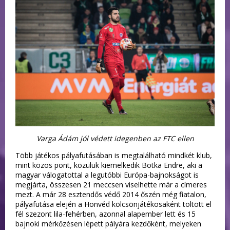
Varga Ádám jól védett idegenben az FTC ellen
Több játékos pályafutásában is megtalálható mindkét klub,
mint közös pont, közülük kiemelkedik Botka Endre, aki a
magyar válogatottal a legutóbbi Európa-bajnokságot is
megjárta, összesen 21 meccsen viselhette már a címeres
mezt. A már 28 esztendős védő 2014 őszén még fiatalon,
pályafutása elején a Honvéd kölcsönjátékosaként töltött el
fél szezont lila-fehérben, azonnal alapember lett és 15
bajnoki mérkőzésen lépett pályára kezdőként, melyeken