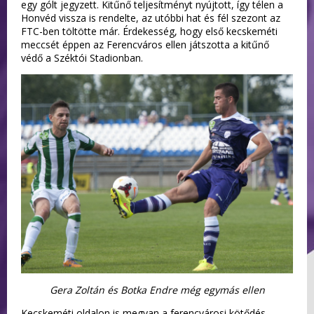
egy gólt jegyzett. Kitűnő teljesítményt nyújtott, így télen a
Honvéd vissza is rendelte, az utóbbi hat és fél szezont az
FTC-ben töltötte már. Érdekesség, hogy első kecskeméti
meccsét éppen az Ferencváros ellen játszotta a kitűnő
védő a Széktói Stadionban.
Gera Zoltán és Botka Endre még egymás ellen
Kecskeméti oldalon is megvan a ferencvárosi kötődés,