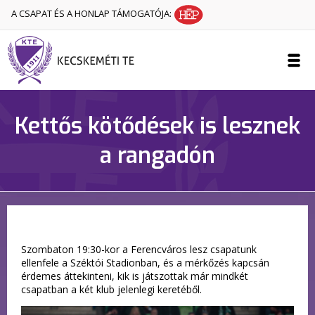
A CSAPAT ÉS A HONLAP TÁMOGATÓJA:
Kettős kötődések is lesznek
a rangadón
Szombaton 19:30-kor a Ferencváros lesz csapatunk
ellenfele a Széktói Stadionban, és a mérkőzés kapcsán
érdemes áttekinteni, kik is játszottak már mindkét
csapatban a két klub jelenlegi keretéből.