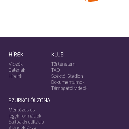
HÍREK
KLUB
Videók
Történelem
Galériák
TAO
Híreink
Széktói Stadion
Dokumentumok
Támogatói videók
SZURKOLÓI ZÓNA
Mérkőzés és
jegyinformációk
Sajtóakkreditáció
Ajándéktárgy