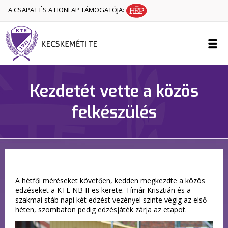
A CSAPAT ÉS A HONLAP TÁMOGATÓJA:
Kezdetét vette a közös
felkészülés
A hétfői méréseket követően, kedden megkezdte a közös
edzéseket a KTE NB II-es kerete. Tímár Krisztián és a
szakmai stáb napi két edzést vezényel szinte végig az első
héten, szombaton pedig edzésjáték zárja az etapot.