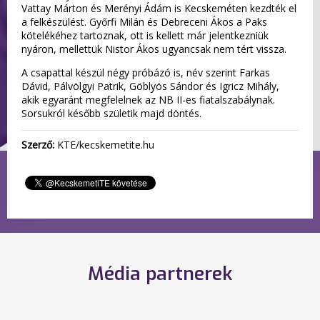
Vattay Márton és Merényi Ádám is Kecskeméten kezdték el
a felkészülést. Győrfi Milán és Debreceni Ákos a Paks
kötelékéhez tartoznak, ott is kellett már jelentkezniük
nyáron, mellettük Nistor Ákos ugyancsak nem tért vissza.
A csapattal készül négy próbázó is, név szerint Farkas
Dávid, Pálvölgyi Patrik, Göblyös Sándor és Igricz Mihály,
akik egyaránt megfelelnek az NB II-es fiatalszabálynak.
Sorsukról később születik majd döntés.
Szerző:
KTE/kecskemetite.hu
Média partnerek