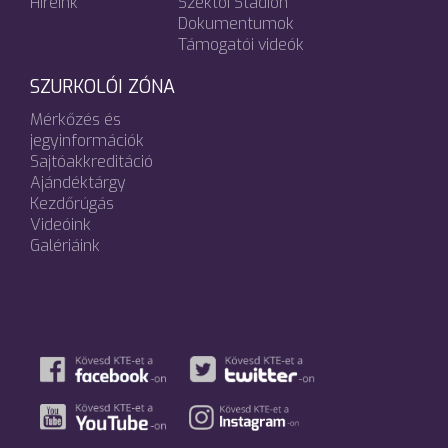
Híreink
Széktói Stadion
Dokumentumok
Támogatói videók
SZURKOLÓI ZÓNA
Mérkőzés és
jegyinformációk
Sajtóakkreditáció
Ajándéktárgy
Kezdőrúgás
Videóink
Galériáink