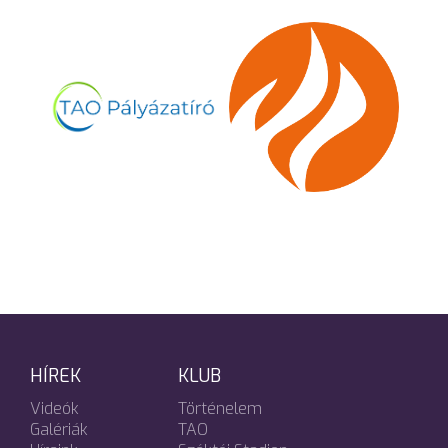
HÍREK
KLUB
Videók
Történelem
Galériák
TAO