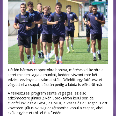
Hétfőn hármas csoportokra bontva, mérésekkel kezdte a
keret minden tagja a munkát, kedden viszont már két
edzést vezényel a szakmai stáb. Délelőtt egy futótesztet
végzett el a csapat, délután pedig a labda is előkerül már.
A felkészülési program szinte végleges, az első
edzőmeccsre június 27-én Soroksáron kerül sor, de
ellenfelünk lesz a BVSC, az MTK, a Vasas és a Szeged is ezt
követően. Július 6-11-ig edzőtáborba vonul a csapat, ahol
szűk egy hetet tölt el Bükfürdőn.