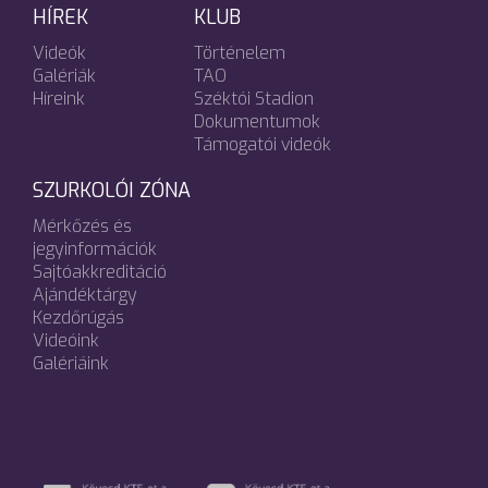
HÍREK
KLUB
Videók
Történelem
Galériák
TAO
Híreink
Széktói Stadion
Dokumentumok
Támogatói videók
SZURKOLÓI ZÓNA
Mérkőzés és
jegyinformációk
Sajtóakkreditáció
Ajándéktárgy
Kezdőrúgás
Videóink
Galériáink