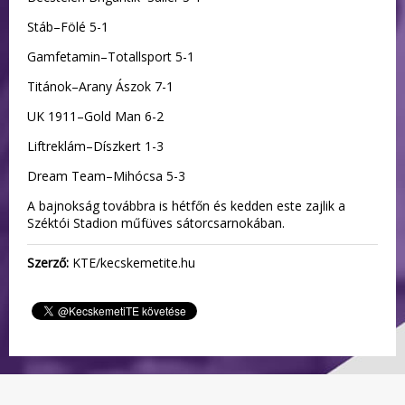
Stáb–Fölé 5-1
Gamfetamin–Totallsport 5-1
Titánok–Arany Ászok 7-1
UK 1911–Gold Man 6-2
Liftreklám–Díszkert 1-3
Dream Team–Mihócsa 5-3
A bajnokság továbbra is hétfőn és kedden este zajlik a
Széktói Stadion műfüves sátorcsarnokában.
Szerző:
KTE/kecskemetite.hu