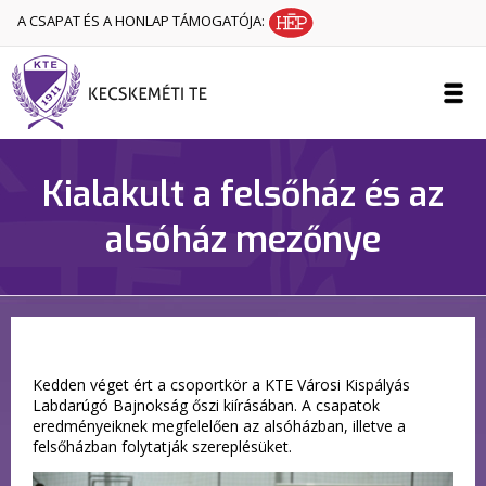
A CSAPAT ÉS A HONLAP TÁMOGATÓJA:
Kialakult a felsőház és az
alsóház mezőnye
Kedden véget ért a csoportkör a KTE Városi Kispályás
Labdarúgó Bajnokság őszi kiírásában. A csapatok
eredményeiknek megfelelően az alsóházban, illetve a
felsőházban folytatják szereplésüket.