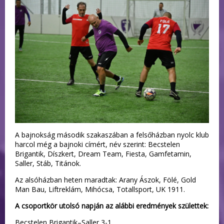
A bajnokság második szakaszában a felsőházban nyolc klub
harcol még a bajnoki címért, név szerint: Becstelen
Brigantik, Díszkert, Dream Team, Fiesta, Gamfetamin,
Saller, Stáb, Titánok.
Az alsóházban heten maradtak: Arany Ászok, Fölé, Gold
Man Bau, Liftreklám, Mihócsa, Totallsport, UK 1911.
A csoportkör utolsó napján az alábbi eredmények születtek:
Becstelen Brigantik–Saller 3-1