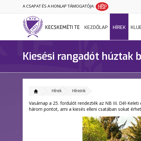
A CSAPAT ÉS A HONLAP TÁMOGATÓJA:
KEZDŐLAP
HÍREK
KLU
Kiesési rangadót húztak b
Hírek
Híreink
Vasárnap a 25. fordulót rendezték az NB III. Dél-Keleti
három pontot, ami a kiesés elleni csatában sokat érhet