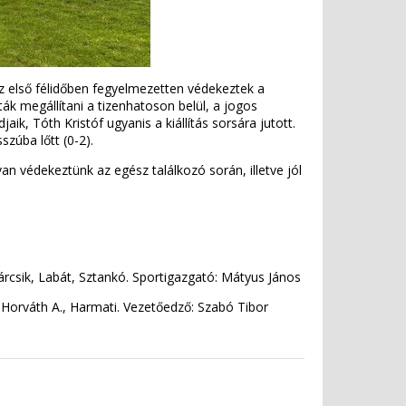
. Az első félidőben fegyelmezetten védekeztek a
ák megállítani a tizenhatoson belül, a jogos
ik, Tóth Kristóf ugyanis a kiállítás sorsára jutott.
zúba lőtt (0-2).
n védekeztünk az egész találkozó során, illetve jól
inárcsik, Labát, Sztankó. Sportigazgató: Mátyus János
, Horváth A., Harmati. Vezetőedző: Szabó Tibor