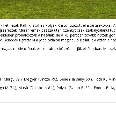
két fiatal, Pálfi Kristóf és Polyák Kristóf utazott el a tartalékokkal
gszerezték. Murár remek passza után Czenkyt csak szabálytalanul tudt
élidőben próbálkoztak a hazaiak, de a 70. percben tovább nőttek gondja
ó Benedek ugratta ki a jobb oldalon meginduló Ballát, aki aztán a hoss
a magas motivációnak és akaratnak köszönhetjük elsősorban. Masszíva
ili (Murgu 79.), Megyeri (Vincze 79.), Bene (Harsányi 60.), Tóth K., Ml
rga M. 74.), Murár (Doszkocs 84.), Polyák (Szabó B. 89.), Fodor, Balla