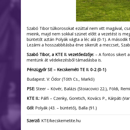
Szabó Tibor túlkorosokat ezúttal nem vitt magával, csak 
mieink, majd nem sokkal szünet előtt a vezetést is me
büntetőt aztán Polyák vágta a léc alá (0-1). A második f
Lezárni a hosszabbításba érve sikerült a meccset, Szab
Szabó Tibor, a KTE II. vezetőedzője:
– A fontos sikert 
mentünk át védekezésből támadásba is.
Pénzügyőr SE – Kecskeméti TE II. 0-2 (0-1)
Budapest. V: Ódor (Tóth Cs., Markó)
PSE:
Steer – Kövér, Balázs (Stoiacovici 22.), Földi, Rem
KTE II.:
Pálfi – Czenky, Goretich, Kovács P., Kárpáti (Va
Gól:
Polyák (43. – büntető), Balla (91.)
Szerző:
KTE/kecskemetite.hu