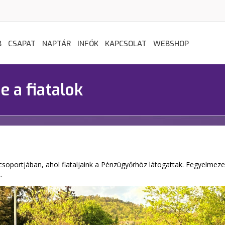
B
CSAPAT
NAPTÁR
INFÓK
KAPCSOLAT
WEBSHOP
e a fiatalok
 csoportjában, ahol fiataljaink a Pénzügyőrhöz látogattak. Fegyelmezett
.