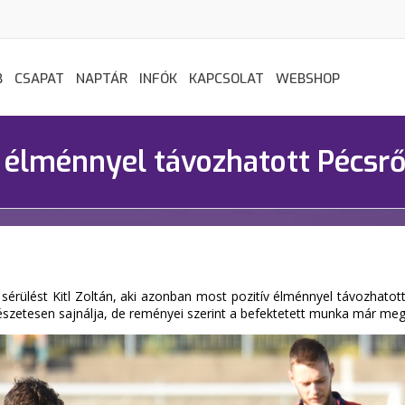
B
CSAPAT
NAPTÁR
INFÓK
KAPCSOLAT
WEBSHOP
ív élménnyel távozhatott Pécsrő
rülést Kitl Zoltán, aki azonban most pozitív élménnyel távozhatott,
észetesen sajnálja, de reményei szerint a befektetett munka már meg