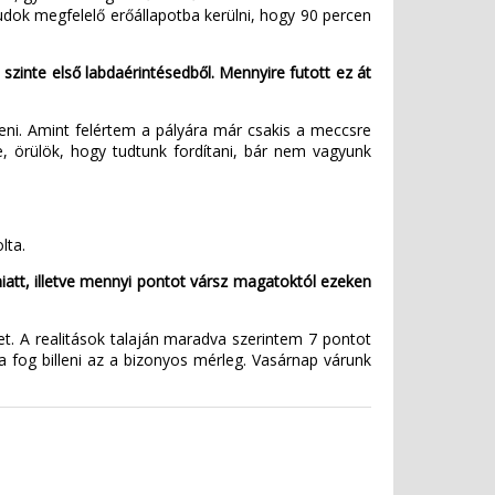
udok megfelelő erőállapotba kerülni, hogy 90 percen
szinte első labdaérintésedből. Mennyire futott ez át
teni. Amint felértem a pályára már csakis a meccsre
 örülök, hogy tudtunk fordítani, bár nem vagyunk
lta.
iatt, illetve mennyi pontot vársz magatoktól ezeken
et. A realitások talaján maradva szerintem 7 pontot
a fog billeni az a bizonyos mérleg. Vasárnap várunk