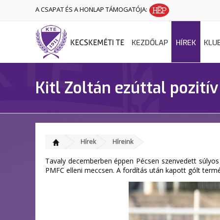
A CSAPAT ÉS A HONLAP TÁMOGATÓJA:
KEZDŐLAP
HÍREK
KLU
Kitl Zoltán ezúttal pozit
Hírek
Híreink
Tavaly decemberben éppen Pécsen szenvedett súlyos sé
PMFC elleni meccsen. A fordítás után kapott gólt term