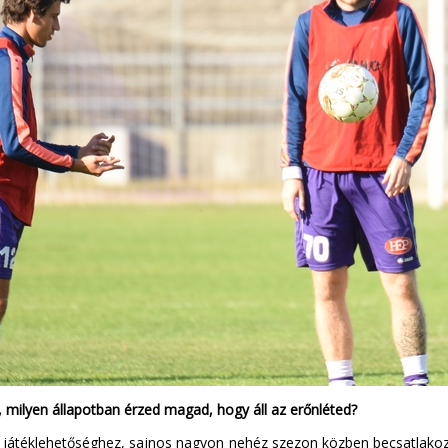
, milyen állapotban érzed magad, hogy áll az erőnléted?
játéklehetőséghez, sajnos nagyon nehéz szezon közben becsatlakozni