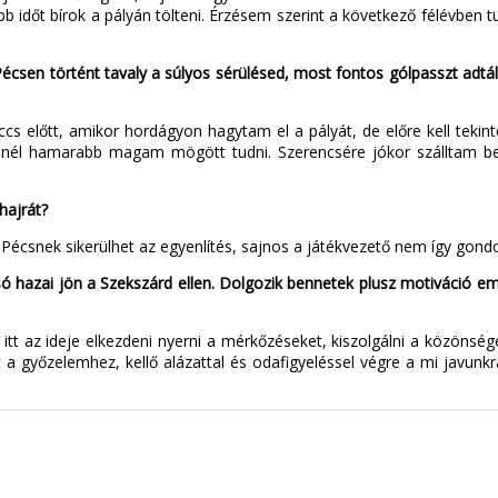
 időt bírok a pályán tölteni. Érzésem szerint a következő félévben t
Pécsen történt tavaly a súlyos sérülésed, most fontos gólpasszt adtál 
s előtt, amikor hordágyon hagytam el a pályát, de előre kell tekin
nél hamarabb magam mögött tudni. Szerencsére jókor szálltam be,
hajrát?
écsnek sikerülhet az egyenlítés, sajnos a játékvezető nem így gondo
ó hazai jön a Szekszárd ellen. Dolgozik bennetek plusz motiváció em
itt az ideje elkezdeni nyerni a mérkőzéseket, kiszolgálni a közönség
 győzelemhez, kellő alázattal és odafigyeléssel végre a mi javunkr