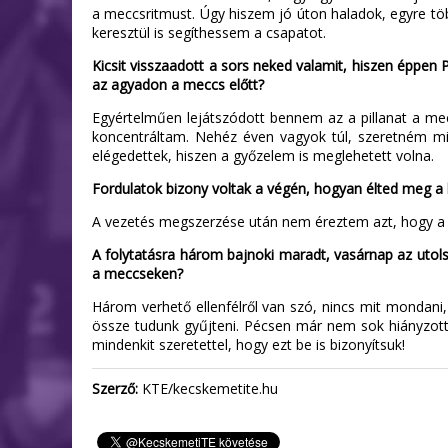
a meccsritmust. Úgy hiszem jó úton haladok, egyre több
keresztül is segíthessem a csapatot.
Kicsit visszaadott a sors neked valamit, hiszen éppen 
az agyadon a meccs előtt?
Egyértelműen lejátszódott bennem az a pillanat a mecc
koncentráltam. Nehéz éven vagyok túl, szeretném mi
elégedettek, hiszen a győzelem is meglehetett volna.
Fordulatok bizony voltak a végén, hogyan élted meg a 
A vezetés megszerzése után nem éreztem azt, hogy a P
A folytatásra három bajnoki maradt, vasárnap az utols
a meccseken?
Három verhető ellenfélről van szó, nincs mit mondani, 
össze tudunk gyűjteni. Pécsen már nem sok hiányzott a
mindenkit szeretettel, hogy ezt be is bizonyítsuk!
Szerző:
KTE/kecskemetite.hu