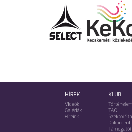
HÍREK
KLUB
Videók
Történele
Galériák
TAO
Híreink
Széktói St
Dokument
Támogatói 