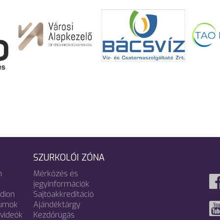
SZURKOLÓI ZÓNA
m
Mérkőzés és
jegyinformációk
adion
Sajtóakkreditáció
umok
Ajándéktárgy
videók
Kezdőrúgás