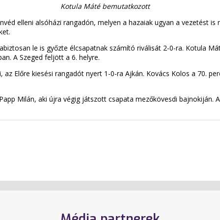
Kotula Máté bemutatkozott
véd elleni alsóházi rangadón, melyen a hazaiak ugyan a vezetést is 
ket.
tosan le is győzte élcsapatnak számító riválisát 2-0-ra. Kotula Máté
n. A Szeged feljött a 6. helyre.
z Előre kiesési rangadót nyert 1-0-ra Ajkán. Kovács Kolos a 70. perc
Papp Milán, aki újra végig játszott csapata mezőkövesdi bajnokiján. A
Média partnerek