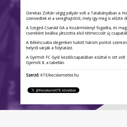
Derekas Zoltán végig pályán volt a Tatabányában a Hon
szenvedtek el a sereghajtótól, mely így meg is előzte ő
A Szeged-Csanád GA a Kozármislenyt fogadta, és magabiz
csereként beállva játszotta első tétmeccsét új csapatába
A Békéscsaba idegenben tudott három pontot szerezni, a
helyről várják a folytatást.
A Gyirmót FC Győr kezdőcsapatában ezúttal is ott volt 
Gyirmót 8. a tabellán.
Szerző:
KTE/kecskemetite.hu