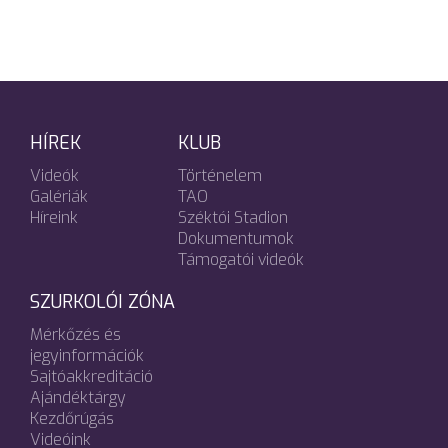
HÍREK
KLUB
Videók
Történelem
Galériák
TAO
Híreink
Széktói Stadion
Dokumentumok
Támogatói videók
SZURKOLÓI ZÓNA
Mérkőzés és
jegyinformációk
Sajtóakkreditáció
Ajándéktárgy
Kezdőrúgás
Videóink