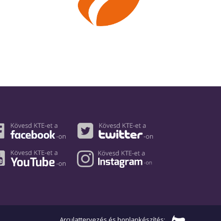
Arculattervezés és honlapkészítés: