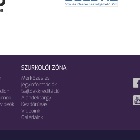
SZURKOLÓI ZÓNA
m
Mérkőzés és
jegyinformációk
adion
Sajtóakkreditáció
umok
Ajándéktárgy
videók
Kezdőrúgás
Videóink
Galériáink