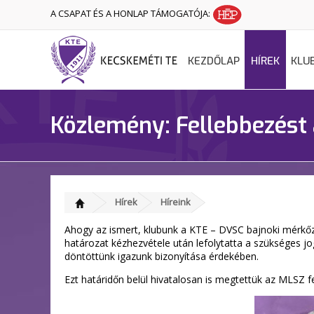
A CSAPAT ÉS A HONLAP TÁMOGATÓJA:
KEZDŐLAP
HÍREK
KLU
Közlemény: Fellebbezést
Hírek
Híreink
Ahogy az ismert, klubunk a KTE – DVSC bajnoki mérkőz
határozat kézhezvétele után lefolytatta a szükséges j
döntöttünk igazunk bizonyítása érdekében.
Ezt határidőn belül hivatalosan is megtettük az MLSZ fe