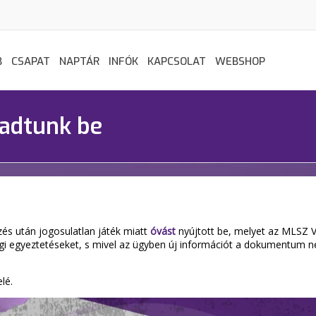
B
CSAPAT
NAPTÁR
INFÓK
KAPCSOLAT
WEBSHOP
 adtunk be
és után jogosulatlan játék miatt
óvást
nyújtott be, melyet az MLSZ 
ogi egyeztetéseket, s mivel az ügyben új információt a dokumentum ne
lé.