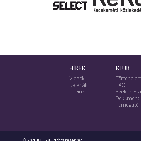
HÍREK
KLUB
Videók
Történele
Galériák
TAO
Híreink
Széktói St
Dokument
Támogatói 
© 2020 KTE. - all rights reserved.