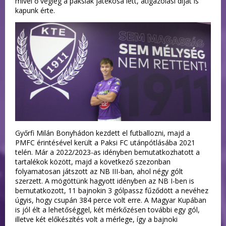
mivel ő végleg a paksiak játékosa lett, átigazolási díjat is
kapunk érte.
Győrfi Milán Bonyhádon kezdett el futballozni, majd a
PMFC érintésével került a Paksi FC utánpótlásába 2021
telén. Már a 2022/2023-as idényben bemutatkozhatott a
tartalékok között, majd a következő szezonban
folyamatosan játszott az NB III-ban, ahol négy gólt
szerzett. A mögöttünk hagyott idényben az NB I-ben is
bemutatkozott, 11 bajnokin 3 gólpassz fűződött a nevéhez
úgyis, hogy csupán 384 perce volt erre. A Magyar Kupában
is jól élt a lehetőséggel, két mérkőzésen további egy gól,
illetve két előkészítés volt a mérlege, így a bajnoki