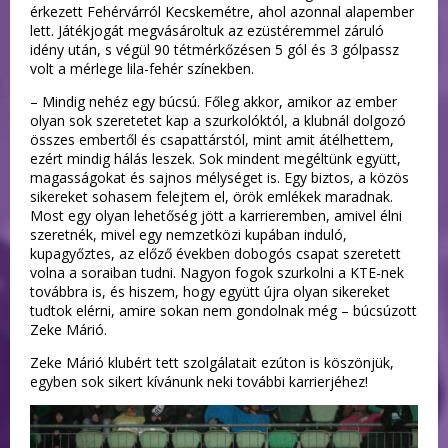
érkezett Fehérvárról Kecskemétre, ahol azonnal alapember
lett. Játékjogát megvásároltuk az ezüstéremmel záruló
idény után, s végül 90 tétmérkőzésen 5 gól és 3 gólpassz
volt a mérlege lila-fehér színekben.
– Mindig nehéz egy búcsú. Főleg akkor, amikor az ember
olyan sok szeretetet kap a szurkolóktól, a klubnál dolgozó
összes embertől és csapattárstól, mint amit átélhettem,
ezért mindig hálás leszek. Sok mindent megéltünk együtt,
magasságokat és sajnos mélységet is. Egy biztos, a közös
sikereket sohasem felejtem el, örök emlékek maradnak.
Most egy olyan lehetőség jött a karrieremben, amivel élni
szeretnék, mivel egy nemzetközi kupában induló,
kupagyőztes, az előző években dobogós csapat szeretett
volna a soraiban tudni. Nagyon fogok szurkolni a KTE-nek
továbbra is, és hiszem, hogy együtt újra olyan sikereket
tudtok elérni, amire sokan nem gondolnak még – búcsúzott
Zeke Márió.
Zeke Márió klubért tett szolgálatait ezúton is köszönjük,
egyben sok sikert kívánunk neki további karrierjéhez!