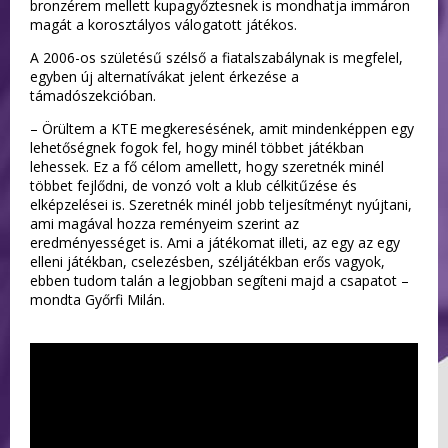
bronzérem mellett kupagyőztesnek is mondhatja immáron
magát a korosztályos válogatott játékos.
A 2006-os születésű szélső a fiatalszabálynak is megfelel,
egyben új alternatívákat jelent érkezése a
támadószekcióban.
– Örültem a KTE megkeresésének, amit mindenképpen egy
lehetőségnek fogok fel, hogy minél többet játékban
lehessek. Ez a fő célom amellett, hogy szeretnék minél
többet fejlődni, de vonzó volt a klub célkitűzése és
elképzelései is. Szeretnék minél jobb teljesítményt nyújtani,
ami magával hozza reményeim szerint az
eredményességet is. Ami a játékomat illeti, az egy az egy
elleni játékban, cselezésben, széljátékban erős vagyok,
ebben tudom talán a legjobban segíteni majd a csapatot –
mondta Győrfi Milán.