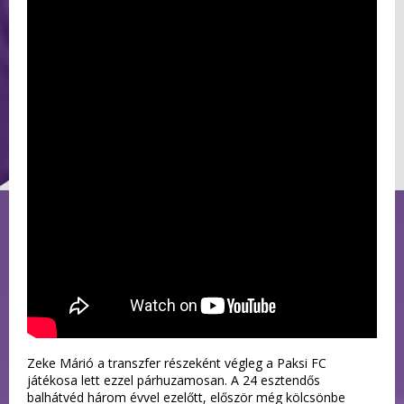
Zeke Márió a transzfer részeként végleg a Paksi FC
játékosa lett ezzel párhuzamosan. A 24 esztendős
balhátvéd három évvel ezelőtt, először még kölcsönbe