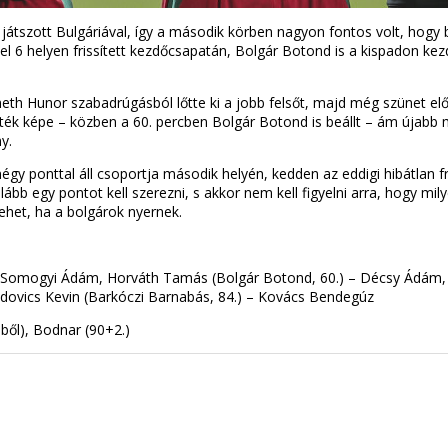
 játszott Bulgáriával, így a második körben nagyon fontos volt, hog
l 6 helyen frissített kezdőcsapatán, Bolgár Botond is a kispadon kezd
meth Hunor szabadrúgásból lőtte ki a jobb felsőt, majd még szünet el
játék képe – közben a 60. percben Bolgár Botond is beállt – ám újabb
y.
 ponttal áll csoportja második helyén, kedden az eddigi hibátlan fran
ább egy pontot kell szerezni, s akkor nem kell figyelni arra, hogy mi
ehet, ha a bolgárok nyernek.
Somogyi Ádám, Horváth Tamás (Bolgár Botond, 60.) – Décsy Ádám, 
ndovics Kevin (Barkóczi Barnabás, 84.) – Kovács Bendegúz
sből), Bodnar (90+2.)