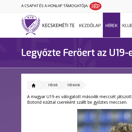
A CSAPAT ÉS A HONLAP TÁMOGATÓJA:
KEZDŐLAP
HÍREK
KLU
Legyőzte Feröert az U19-
Hírek
Híreink
A magyar U19-es válogatott második meccsét játszotta
Botond ezúttal csereként szállt be győztes meccsen.