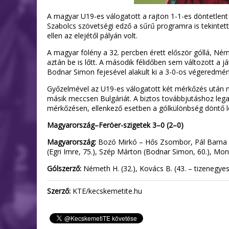
A magyar U19-es válogatott a rajton 1-1-es döntetlent
Szabolcs szövetségi edző a sűrű programra is tekintette
ellen az elejétől pályán volt.
A magyar fölény a 32. percben érett először góllá, Né
aztán be is lőtt. A második félidőben sem változott a 
Bodnar Simon fejesével alakult ki a 3-0-os végeredmén
Győzelmével az U19-es válogatott két mérkőzés után négy
másik meccsen Bulgáriát. A biztos továbbjutáshoz legal
mérkőzésen, ellenkező esetben a gólkülönbség döntő l
Magyarország–Feröer-szigetek 3–0 (2–0)
Magyarország:
Bozó Mirkó – Hős Zsombor, Pál Barna 
(Egri Imre, 75.), Szép Márton (Bodnar Simon, 60.), Mo
Gólszerző:
Németh H. (32.), Kovács B. (43. – tizenegye
Szerző:
KTE/kecskemetite.hu