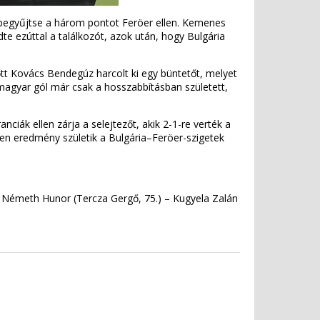
y begyűjtse a három pontot Feröer ellen. Kemenes
te ezúttal a találkozót, azok után, hogy Bulgária
őtt Kovács Bendegúz harcolt ki egy büntetőt, melyet
 magyar gól már csak a hosszabbításban született,
ciák ellen zárja a selejtezőt, akik 2-1-re verték a
lyen eredmény születik a Bulgária–Feröer-szigetek
Németh Hunor (Tercza Gergő, 75.) – Kugyela Zalán