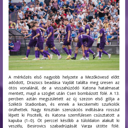
A mérkőzés első nagyobb helyzete a Mezőkövesd előtt
adódott, Drazsics beadása Vajdát találta meg üresen az
ötös vonalánál, de a visszahúzódó Katona hatalmasat
mentett, majd a szöglet után Cseri bombázott fölé. A 13.
percben aztán megszületett az új szezon első gólja a
Széktói Stadionban, és ennek a kecskeméti szurkolók
örülhettek. Nagy Krisztián szenzációs indítására rosszul
lépett ki Piscitelli, és Katona szemfülesen csúsztatott a
kapuba (1–0). Öt perccel később a túloldalon alakult ki
veszély, Besirovics szabadrúgását Varga ütötte fölé.