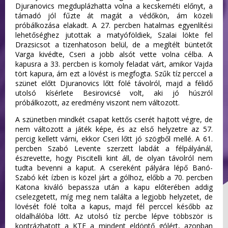
Djuranovics megduplázhatta volna a kecskeméti előnyt, a
támadó jól fűzte át magát a védőkön, ám közeli
próbálkozása elakadt. A 27. percben hatalmas egyenlítési
lehetőséghez jutottak a matyóföldiek, Szalai lökte fel
Drazsicsot a tizenhatoson belül, de a megítélt büntetőt
Varga kivédte, Cseri a jobb alsót vette volna célba. A
kapusra a 33. percben is komoly feladat várt, amikor Vajda
tört kapura, ám ezt a lövést is megfogta. Szűk tíz perccel a
szünet előtt Djuranovics lőtt fölé távolról, majd a félidő
utolsó kísérlete Besirovicsé volt, aki jó húszról
próbálkozott, az eredmény viszont nem változott.
A szünetben mindkét csapat kettős cserét hajtott végre, de
nem változott a játék képe, és az első helyzetre az 57.
percig kellett várni, ekkor Cseri lőtt jó szögből mellé. A 61.
percben Szabó Levente szerzett labdát a félpályánál,
észrevette, hogy Piscitelli kint áll, de olyan távolról nem
tudta bevenni a kaput. A csereként pályára lépő Banó-
Szabó két ízben is közel járt a gólhoz, előbb a 70. percben
Katona kiváló bepassza után a kapu előterében addig
cselezgetett, míg meg nem találta a legjobb helyzetet, de
lövését fölé tolta a kapus, majd fél perccel később az
oldalhálóba lőtt. Az utolsó tíz percbe lépve többször is
kontrázhatott a KTE a mindent eldöntő gólért, azonban