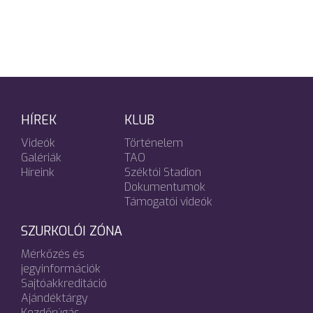
HÍREK
KLUB
Videók
Történelem
Galériák
TAO
Híreink
Széktói Stadion
Dokumentumok
Támogatói videók
SZURKOLÓI ZÓNA
Mérkőzés és
jegyinformációk
Sajtóakkreditáció
Ajándéktárgy
Kezdőrúgás