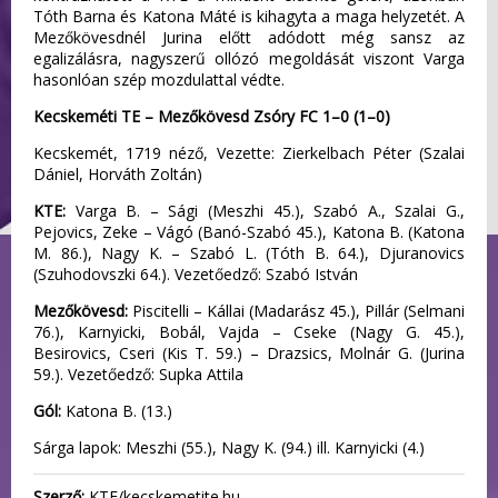
Tóth Barna és Katona Máté is kihagyta a maga helyzetét. A
Mezőkövesdnél Jurina előtt adódott még sansz az
egalizálásra, nagyszerű ollózó megoldását viszont Varga
hasonlóan szép mozdulattal védte.
Kecskeméti TE – Mezőkövesd Zsóry FC 1–0 (1–0)
Kecskemét, 1719 néző, Vezette: Zierkelbach Péter (Szalai
Dániel, Horváth Zoltán)
KTE:
Varga B. – Sági (Meszhi 45.), Szabó A., Szalai G.,
Pejovics, Zeke – Vágó (Banó-Szabó 45.), Katona B. (Katona
M. 86.), Nagy K. – Szabó L. (Tóth B. 64.), Djuranovics
(Szuhodovszki 64.). Vezetőedző: Szabó István
Mezőkövesd:
Piscitelli – Kállai (Madarász 45.), Pillár (Selmani
76.), Karnyicki, Bobál, Vajda – Cseke (Nagy G. 45.),
Besirovics, Cseri (Kis T. 59.) – Drazsics, Molnár G. (Jurina
59.). Vezetőedző: Supka Attila
Gól:
Katona B. (13.)
Sárga lapok: Meszhi (55.), Nagy K. (94.) ill. Karnyicki (4.)
Szerző:
KTE/kecskemetite.hu