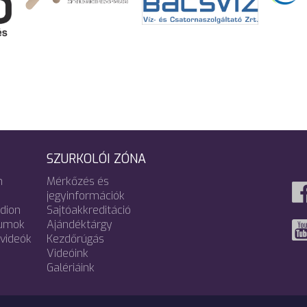
SZURKOLÓI ZÓNA
m
Mérkőzés és
jegyinformációk
adion
Sajtóakkreditáció
umok
Ajándéktárgy
videók
Kezdőrúgás
Videóink
Galériáink