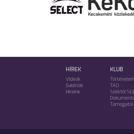
HÍREK
KLUB
Videók
Történele
Galériák
TAO
Híreink
Széktói St
Dokument
Támogatói 