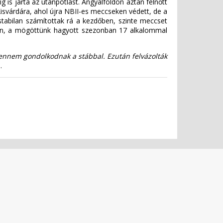
g is járta az utánpótlást. Angyalföldön aztán felnőtt
isvárdára, ahol újra NBII-es meccseken védett, de a
tabilan számítottak rá a kezdőben, szinte meccset
élen, a mögöttünk hagyott szezonban 17 alkalommal
bennem gondolkodnak a stábbal. Ezután felvázolták
i.