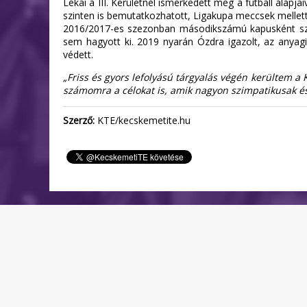
Lékai a III. Kerületnél ismerkedett meg a futball alapj
szinten is bemutatkozhatott, Ligakupa meccsek mellett 
2016/2017-es szezonban másodikszámú kapusként számo
sem hagyott ki. 2019 nyarán Ózdra igazolt, az anya
védett.
„Friss és gyors lefolyású tárgyalás végén kerültem 
számomra a célokat is, amik nagyon szimpatikusak és
Szerző:
KTE/kecskemetite.hu