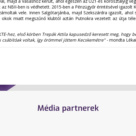
aival, majd a Vasashoz került, ahol egészen az U21-es korosztályig végi
az NBII-ben is védhetett. 2015-ben a Pénzügyőr érintésével igazolt K
ltak vele. Innen Salgótarjánba, majd Szekszárdra igazolt, ahol s
gi okok miatt megszűnő klubtól aztán Putnokra vezetett az útja t
a KTE-hez, első körben Trepák Attila kapusedző keresett meg, hogy 
 csábítóak voltak, így örömmel jöttem Kecskemétre" -
mondta Léka
Média partnerek