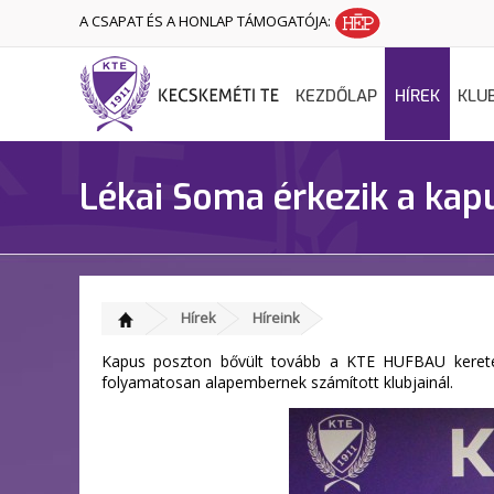
A CSAPAT ÉS A HONLAP TÁMOGATÓJA:
KEZDŐLAP
HÍREK
KLU
Lékai Soma érkezik a kap
Hírek
Híreink
Kapus poszton bővült tovább a KTE HUFBAU kerete
folyamatosan alapembernek számított klubjainál.