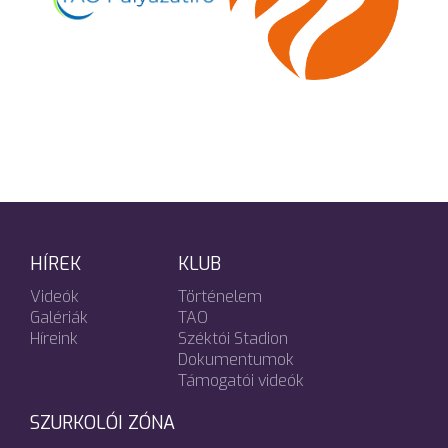
HÍREK
KLUB
Videók
Történelem
Galériák
TAO
Híreink
Széktói Stadion
Dokumentumok
Támogatói videók
SZURKOLÓI ZÓNA