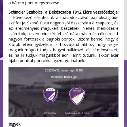
a három pont megszerzése.
Schindler Szabolcs, a Békéscsaba 1912 Előre vezetőedzője:
– Következő ellenfelünk a másodosztályú bajnokság üde
színfoltja. Szabó Pista nagyon jól összerakta a csapatot, és
az eredményeik magukért beszélnek. Nehéz mérkőzésre
számítok, hiszen mindkét fél számára más-más célok miatt
nagyon fontosak a bajnoki pontok. Bízom benne, hogy a
Siófok elleni győzelem is hozzájárul ahhoz, hogy végre
magunk mögött tudjuk hagyni hullámzó teljesítményünket,
és ha ki tudjuk magunkból adni, amit tudunk, akkor akár
újabb ponttal-pontokkal gazdagodhatunk.
Jegyek