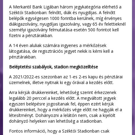
A Merkantil Bank Ligában három jegykategória elérhető a
Széktói Stadionban: felnőtt, diák és nyugdíjas. A felnőtt
belépők egységesen 1000 forintba kerülnek, míg érvényes
diákigazolvány, nyugdíjas igazolvány, vagy 65 év felettieknél
személyi igazolvány felmutatása esetén 500 forintot kell
fizetni a pénztárakban.
A 14 éven aluliak számára ingyenes a mérkőzések
látogatása, de regisztrációs jegyet nekik is kérni kell a
pénztárakban.
Beléptetési szabályok, stadion megközelítése
A 2021/2022-es szezonban az 1-es 2-es kapu és pénztárai
üzemelnek, illetve nyitnak ki egy órával a kezdés előtt.
Arra kérjük drukkereinket, lehetőség szerint érkezzenek
legalább 20 perccel a kezdés előtt. A megváltott jegyek
egyszeri belépésre jogosítanak fel, éppen ezért kérjük
drukkereinket, hogy a mérkőzés vége előtt ne hagyják el a
létesítményt. Dohányozni a lelátón nem, csak a kijelölt
dohányzó helyeken van lehetőség a stadionban.
Fontos információ, hogy a Széktói Stadionban csak