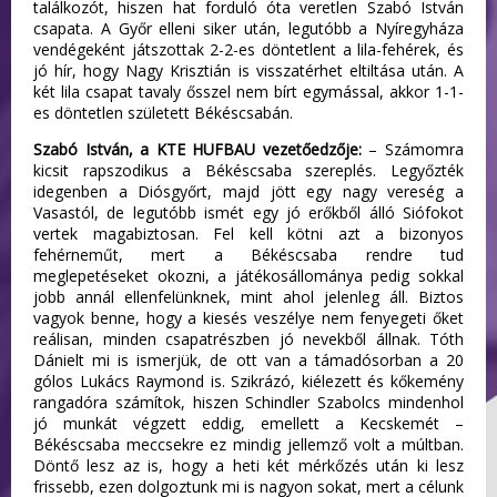
találkozót, hiszen hat forduló óta veretlen Szabó István
csapata. A Győr elleni siker után, legutóbb a Nyíregyháza
vendégeként játszottak 2-2-es döntetlent a lila-fehérek, és
jó hír, hogy Nagy Krisztián is visszatérhet eltiltása után. A
két lila csapat tavaly ősszel nem bírt egymással, akkor 1-1-
es döntetlen született Békéscsabán.
Szabó István, a KTE HUFBAU vezetőedzője:
– Számomra
kicsit rapszodikus a Békéscsaba szereplés. Legyőzték
idegenben a Diósgyőrt, majd jött egy nagy vereség a
Vasastól, de legutóbb ismét egy jó erőkből álló Siófokot
vertek magabiztosan. Fel kell kötni azt a bizonyos
fehérneműt, mert a Békéscsaba rendre tud
meglepetéseket okozni, a játékosállománya pedig sokkal
jobb annál ellenfelünknek, mint ahol jelenleg áll. Biztos
vagyok benne, hogy a kiesés veszélye nem fenyegeti őket
reálisan, minden csapatrészben jó nevekből állnak. Tóth
Dánielt mi is ismerjük, de ott van a támadósorban a 20
gólos Lukács Raymond is. Szikrázó, kiélezett és kőkemény
rangadóra számítok, hiszen Schindler Szabolcs mindenhol
jó munkát végzett eddig, emellett a Kecskemét –
Békéscsaba meccsekre ez mindig jellemző volt a múltban.
Döntő lesz az is, hogy a heti két mérkőzés után ki lesz
frissebb, ezen dolgoztunk mi is nagyon sokat, mert a célunk