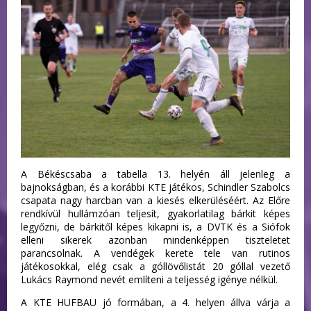
A Békéscsaba a tabella 13. helyén áll jelenleg a
bajnokságban, és a korábbi KTE játékos, Schindler Szabolcs
csapata nagy harcban van a kiesés elkerüléséért. Az Előre
rendkívül hullámzóan teljesít, gyakorlatilag bárkit képes
legyőzni, de bárkitől képes kikapni is, a DVTK és a Siófok
elleni sikerek azonban mindenképpen tiszteletet
parancsolnak. A vendégek kerete tele van rutinos
játékosokkal, elég csak a góllövőlistát 20 góllal vezető
Lukács Raymond nevét említeni a teljesség igénye nélkül.
A KTE HUFBAU jó formában, a 4. helyen állva várja a