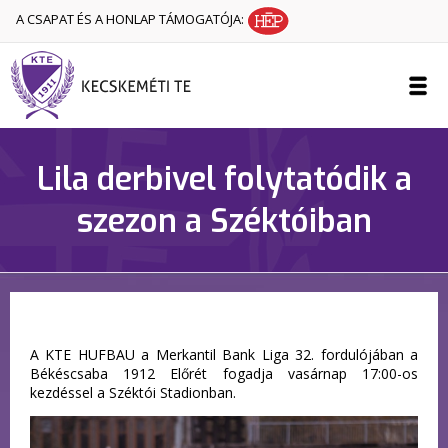
A CSAPAT ÉS A HONLAP TÁMOGATÓJA:
Lila derbivel folytatódik a
szezon a Széktóiban
A KTE HUFBAU a Merkantil Bank Liga 32. fordulójában a
Békéscsaba 1912 Előrét fogadja vasárnap 17:00-os
kezdéssel a Széktói Stadionban.