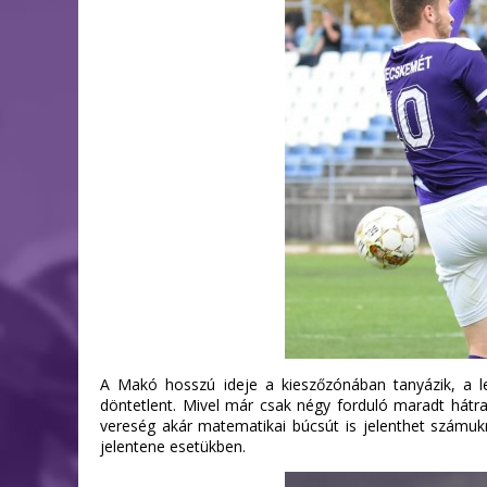
A Makó hosszú ideje a kieszőzónában tanyázik, a leg
döntetlent. Mivel már csak négy forduló maradt hátra
vereség akár matematikai búcsút is jelenthet számukra
jelentene esetükben.