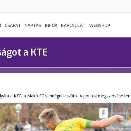
B
CSAPAT
NAPTÁR
INFÓK
KAPCSOLAT
WEBSHOP
ságot a KTE
ályára a KTE, a Makó FC vendégei leszünk. A pontok megszerzése ter