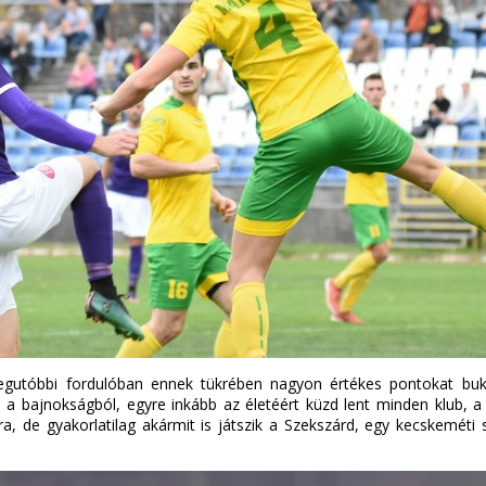
utóbbi fordulóban ennek tükrében nagyon értékes pontokat buktak 
 a bajnokságból, egyre inkább az életéért küzd lent minden klub, 
, de gyakorlatilag akármit is játszik a Szekszárd, egy kecskeméti si