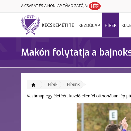
A CSAPAT ÉS A HONLAP TÁMOGATÓJA:
KEZDŐLAP
HÍREK
KLU
Makón folytatja a bajnok
Hírek
Híreink
Vasárnap egy életéért küzdő ellenfél otthonában lép p