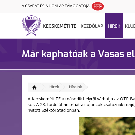
A CSAPAT ÉS A HONLAP TÁMOGATÓJA:
KEZDŐLAP
HÍREK
KLU
Már kaphatóak a Vasas el
Hírek
Híreink
A Kecskeméti TE a második helyről várhatja az OTP Ban
kor. A 23. fordulóban tehát az újoncok csatáznak majd
nyitott Széktói Stadionban.