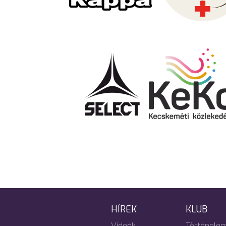
HÍREK
KLUB
Videók
Történele