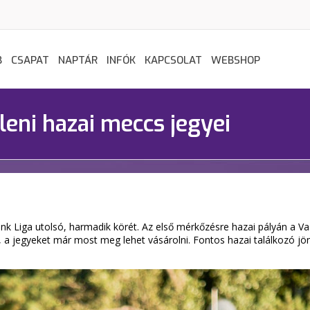
B
CSAPAT
NAPTÁR
INFÓK
KAPCSOLAT
WEBSHOP
leni hazai meccs jegyei
k Liga utolsó, harmadik körét. Az első mérkőzésre hazai pályán a Vas
, a jegyeket már most meg lehet vásárolni. Fontos hazai találkozó jö