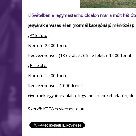
Elővételben a jegymester.hu oldalon már a múlt hét ót
Jegyárak a Vasas ellen (normál kategóriájú mérkőzés):
„A” lelátó:
Normál: 2.000 forint
Kedvezményes (18 év alatt, 65 év felett): 1.000 forint
„B” lelátó:
Normál: 1.500 forint
Kedvezményes: 1.000 forint
Gyermekjegy (6 év alatt): Ingyenes mindkét lelátón, de r
Szerző:
KTE/kecskemetite.hu