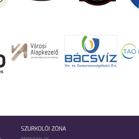
SZURKOLÓI ZÓNA
m
Mérkőzés és