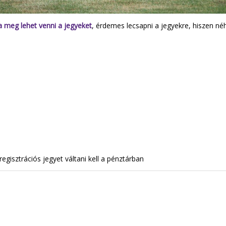
a meg lehet venni a jegyeket
, érdemes lecsapni a jegyekre, hiszen néh
egisztrációs jegyet váltani kell a pénztárban