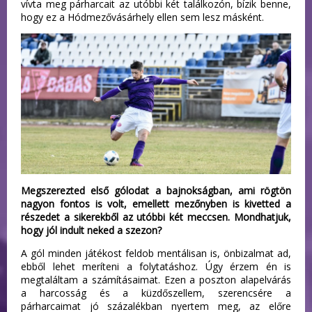
vívta meg párharcait az utóbbi két találkozón, bízik benne,
hogy ez a Hódmezővásárhely ellen sem lesz másként.
Megszerezted első gólodat a bajnokságban, ami rögtön
nagyon fontos is volt, emellett mezőnyben is kivetted a
részedet a sikerekből az utóbbi két meccsen. Mondhatjuk,
hogy jól indult neked a szezon?
A gól minden játékost feldob mentálisan is, önbizalmat ad,
ebből lehet meríteni a folytatáshoz. Úgy érzem én is
megtaláltam a számításaimat. Ezen a poszton alapelvárás
a harcosság és a küzdőszellem, szerencsére a
párharcaimat jó százalékban nyertem meg, az előre