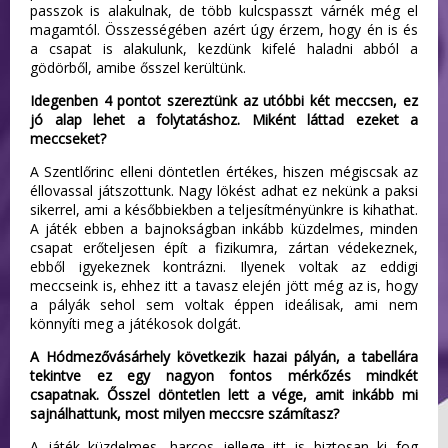
passzok is alakulnak, de több kulcspasszt várnék még el
magamtól. Összességében azért úgy érzem, hogy én is és
a csapat is alakulunk, kezdünk kifelé haladni abból a
gödörből, amibe ősszel kerültünk.
Idegenben 4 pontot szereztünk az utóbbi két meccsen, ez
jó alap lehet a folytatáshoz. Miként láttad ezeket a
meccseket?
A Szentlőrinc elleni döntetlen értékes, hiszen mégiscsak az
éllovassal játszottunk. Nagy lökést adhat ez nekünk a paksi
sikerrel, ami a későbbiekben a teljesítményünkre is kihathat.
A játék ebben a bajnokságban inkább küzdelmes, minden
csapat erőteljesen épít a fizikumra, zártan védekeznek,
ebből igyekeznek kontrázni. Ilyenek voltak az eddigi
meccseink is, ehhez itt a tavasz elején jött még az is, hogy
a pályák sehol sem voltak éppen ideálisak, ami nem
könnyíti meg a játékosok dolgát.
A Hódmezővásárhely következik hazai pályán, a tabellára
tekintve ez egy nagyon fontos mérkőzés mindkét
csapatnak. Ősszel döntetlen lett a vége, amit inkább mi
sajnálhattunk, most milyen meccsre számítasz?
A játék küzdelmes, harcos jellege itt is biztosan ki fog