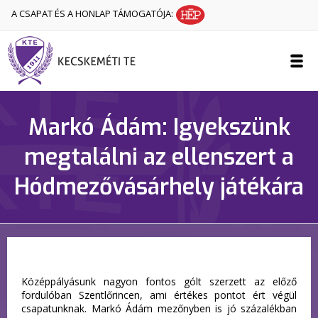
A CSAPAT ÉS A HONLAP TÁMOGATÓJA:
Markó Ádám: Igyekszünk
megtalálni az ellenszert a
Hódmezővásárhely játékára
Középpályásunk nagyon fontos gólt szerzett az előző
fordulóban Szentlőrincen, ami értékes pontot ért végül
csapatunknak. Markó Ádám mezőnyben is jó százalékban