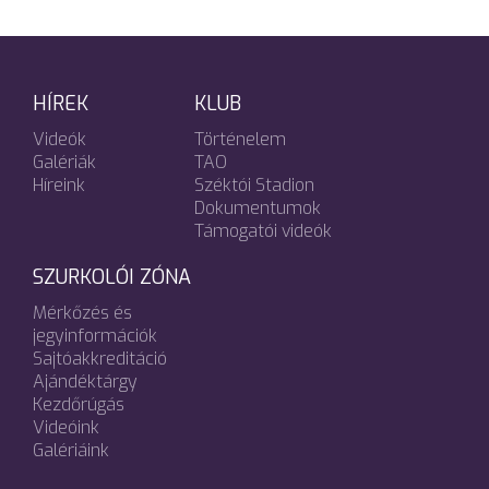
HÍREK
KLUB
Videók
Történelem
Galériák
TAO
Híreink
Széktói Stadion
Dokumentumok
Támogatói videók
SZURKOLÓI ZÓNA
Mérkőzés és
jegyinformációk
Sajtóakkreditáció
Ajándéktárgy
Kezdőrúgás
Videóink
Galériáink