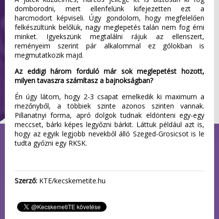
domborodni, mert ellenfelünk kifejezetten ezt a
harcmodort képviseli. Úgy gondolom, hogy megfelelően
felkészültünk belőlük, nagy meglepetés talán nem fog érni
minket. Igyekszünk megtalálni rájuk az ellenszert,
reményeim szerint pár alkalommal ez gólokban is
megmutatkozik majd.
Az eddigi három forduló már sok meglepetést hozott,
milyen tavaszra számítasz a bajnokságban?
Én úgy látom, hogy 2-3 csapat emelkedik ki maximum a
mezőnyből, a többiek szinte azonos szinten vannak.
Pillanatnyi forma, apró dolgok tudnak eldönteni egy-egy
meccset, bárki képes legyőzni bárkit. Láttuk például azt is,
hogy az egyik legjobb nevekből álló Szeged-Grosicsot is le
tudta győzni egy RKSK.
Szerző:
KTE/kecskemetite.hu