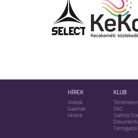
HÍREK
KLUB
Videók
Történele
Galériák
TAO
Híreink
Széktói St
Dokument
Támogatói 