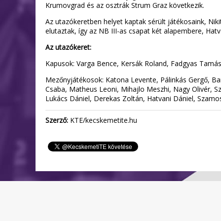
Krumovgrad és az osztrák Strum Graz következik.
Az utazókeretben helyet kaptak sérült játékosaink, Nikit
elutaztak, így az NB III-as csapat két alapembere, Hat
Az utazókeret:
Kapusok: Varga Bence, Kersák Roland, Fadgyas Tamá
Mezőnyjátékosok: Katona Levente, Pálinkás Gergő, Ban
Csaba, Matheus Leoni, Mihajlo Meszhi, Nagy Olivér, Szű
Lukács Dániel, Derekas Zoltán, Hatvani Dániel, Szamos
Szerző:
KTE/kecskemetite.hu