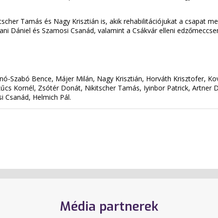
scher Tamás és Nagy Krisztián is, akik rehabilitációjukat a csapat mell
vani Dániel és Szamosi Csanád, valamint a Csákvár elleni edzőmeccsen
s
ó-Szabó Bence, Májer Milán, Nagy Krisztián, Horváth Krisztofer, Ko
cs Kornél, Zsótér Donát, Nikitscher Tamás, Iyinbor Patrick, Artner D
i Csanád, Helmich Pál.
Média partnerek