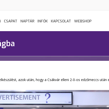
B
CSAPAT
NAPTÁR
INFÓK
KAPCSOLAT
WEBSHOP
ágba
i felkészülést, azok után, hogy a Csákvár elleni 2-0-os edzőmeccs ut