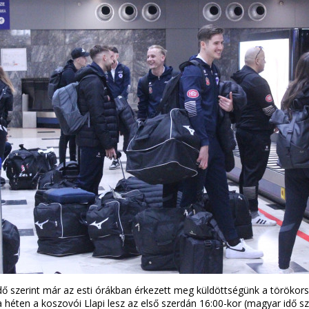
 idő szerint már az esti órákban érkezett meg küldöttségünk a töröko
a héten a koszovói Llapi lesz az első szerdán 16:00-kor (magyar idő 