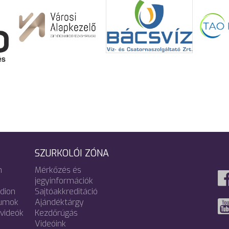
SZURKOLÓI ZÓNA
m
Mérkőzés és
jegyinformációk
adion
Sajtóakkreditáció
umok
Ajándéktárgy
videók
Kezdőrúgás
Videóink