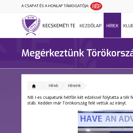
A CSAPAT ÉS A HONLAP TÁMOGATÓJA:
KEZDŐLAP
HÍREK
KLU
Megérkeztünk Törökorsz
Hírek
Híreink
NB I-es csapatunk hétfőn két edzéssel folytatta a tél
stáb. Kedden már Törökország felé vettük az irányt.