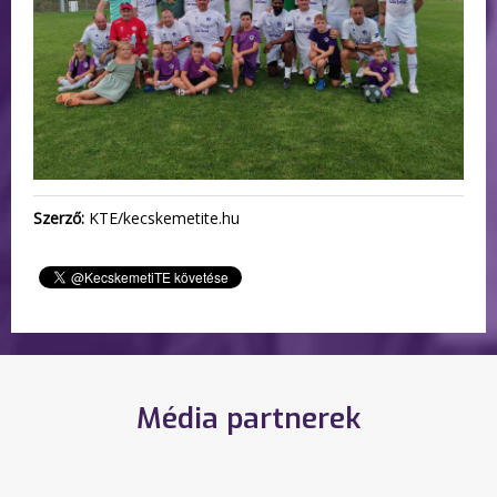
Szerző:
KTE/kecskemetite.hu
Média partnerek