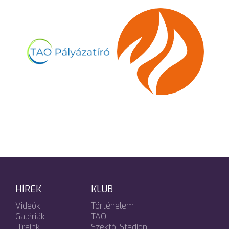
HÍREK
KLUB
Videók
Történelem
Galériák
TAO
Híreink
Széktói Stadion