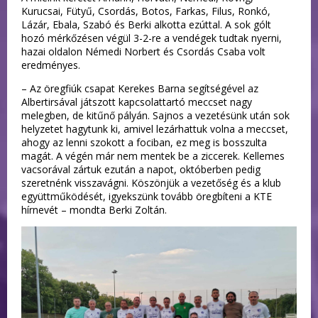
Kurucsai, Fütyű, Csordás, Botos, Farkas, Filus, Ronkó,
Lázár, Ebala, Szabó és Berki alkotta ezúttal. A sok gólt
hozó mérkőzésen végül 3-2-re a vendégek tudtak nyerni,
hazai oldalon Némedi Norbert és Csordás Csaba volt
eredményes.
– Az öregfiúk csapat Kerekes Barna segítségével az
Albertirsával játszott kapcsolattartó meccset nagy
melegben, de kitűnő pályán. Sajnos a vezetésünk után sok
helyzetet hagytunk ki, amivel lezárhattuk volna a meccset,
ahogy az lenni szokott a fociban, ez meg is bosszulta
magát. A végén már nem mentek be a ziccerek. Kellemes
vacsorával zártuk ezután a napot, októberben pedig
szeretnénk visszavágni. Köszönjük a vezetőség és a klub
együttműködését, igyekszünk tovább öregbíteni a KTE
hírnevét – mondta Berki Zoltán.