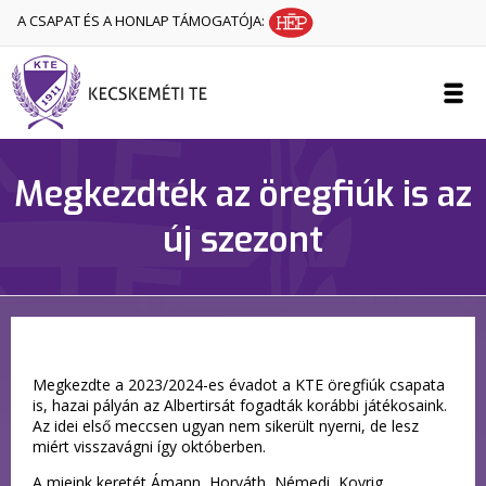
A CSAPAT ÉS A HONLAP TÁMOGATÓJA:
Megkezdték az öregfiúk is az
új szezont
Megkezdte a 2023/2024-es évadot a KTE öregfiúk csapata
is, hazai pályán az Albertirsát fogadták korábbi játékosaink.
Az idei első meccsen ugyan nem sikerült nyerni, de lesz
miért visszavágni így októberben.
A mieink keretét Ámann, Horváth, Némedi, Kovrig,