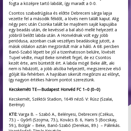
fogta a középre tartó labdát, így maradt a 0-0.
Csontos szabadrúgása és előtte Debreceni sárga lapja
vezette fel a második félidőt, a lövés nem talált kaput. Alig
négy perc után Csonka talált be majdnem saját kapujába
egy beadás után, de kevéssel a bal alsó mellé helyezett a
jobbról belőtt labda után. A Honvédnak volt egy jobb
periódusa, azonban csak veszélyes beadásokig jutott, a
másik oldalon aztán megzördült már a háló. A 68. percben
Banó-Szabó lépett be jól a tizenhatoson belülre, lövését
Tujvel védte, majd Beke ismételt fejjel, de ez Csontos
kezét érte, ami büntetőt ért. A labda mögé Beke állt, aki
nem is hibázott, a jobb alsóba helyezett, megszerezve első
gólját lila-fehérben. A hajrában sikerült megőrizni az előnyt,
így nagyon értékes három pontot szereztünk.
Kecskeméti TE—Budapest Honvéd FC 1–0 (0–0)
Kecskemét, Széktói Stadion, 1649 néző. V: Rúsz (Szalai,
Berényi)
KTE:
Varga B. – Szabó A., Belényesi, Debreceni (Czékus,
73.) – Győrfi (Szojma, 73.), Kovács B. 6, Haris 5 (Bocskay,
59.), Bolgár – Beke, Banó-Szabó (Derekas, 89.) – Pálinkás.
Vezetőedző: Tímár Krisztián