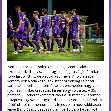
Nem teketóriázott sokat csapatunk, Banó-Szabó Bence
azonnal felívelt egy szabadrúgást, a figura végén Pálinkás
fordulásból lőtt is, de a rövid alsó mellé. A folytatásban
kemény volt a találkozó, sok szabálytalanság és hazai
sárga színesítette az eseményeket, érezhetően nagy volt a
nyomás mindkét csapaton, hiszen nagy volt a tét. A 35.
percben Zuigéber tekerhetett kapura 20 méterről, szemből
a kapuval egy szabadrúgást, de eltévesztette a bal felsőt. A
félidő utolsó momentuma egy fejes volt a hosszabbításba
lépve Banó-Szabó beadása után, de Tujvel a helyén volt,