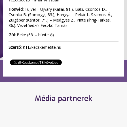
Honvéd:
Tujvel – Ujváry (Kállai, 81.), Baki, Csontos D.,
Csonka B. (Somogyi, 83.), Hangya – Pekár I., Szamosi Á.,
Zuigéber (Kántor, 71.) – Medgyes Z., Pinte (Ihrig-Farkas,
86.). Vezetőedző: Feczkó Tamás
Gól:
Beke (68. – büntető)
Szerző:
KTE/kecskemetite.hu
Média partnerek