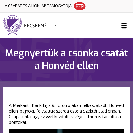
A CSAPAT ÉS A HONLAP TÁMOGATÓJA:
Megnyertük a csonka csatát
a Honvéd ellen
A Merkantil Bank Liga 6. fordulójában félbeszakadt, Honvéd
elleni bajnokit folytattuk szerda este a Széktói Stadionban.
Csapatunk nagy szívvel küzdött, s végül itthon is tartotta a
pontokat.