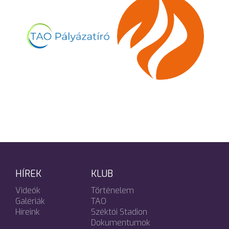
HÍREK
KLUB
Videók
Történelem
Galériák
TAO
Híreink
Széktói Stadion
Dokumentumok