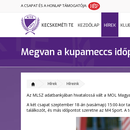
A CSAPAT ÉS A HONLAP TÁMOGATÓJA:
KEZDŐLAP
HÍREK
KLU
Megvan a kupameccs idő
Hírek
Híreink
Az MLSZ adatbankjában hivatalossá vált a MOL Magyar
A két csapat szeptember 18-án (vasárnap) 15:00-kor tal
találkozót, és más időpontot szeretne az M4 Sport. A