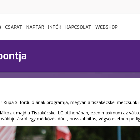
B
CSAPAT
NAPTÁR
INFÓK
KAPCSOLAT
WEBSHOP
pontja
 Kupa 3. fordulójának programja, megvan a tiszakécskei meccsünk i
álkozik majd a Tiszakécskei LC otthonában, ezen maximum az változtat
 továbbjutásról egy mérkőzés dönt, hosszabbítás, végső esetben pedi