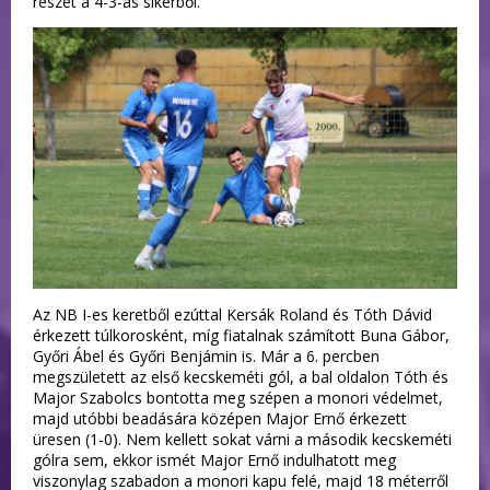
részét a 4-3-as sikerből.
Az NB I-es keretből ezúttal Kersák Roland és Tóth Dávid
érkezett túlkorosként, míg fiatalnak számított Buna Gábor,
Győri Ábel és Győri Benjámin is. Már a 6. percben
megszületett az első kecskeméti gól, a bal oldalon Tóth és
Major Szabolcs bontotta meg szépen a monori védelmet,
majd utóbbi beadására középen Major Ernő érkezett
üresen (1-0). Nem kellett sokat várni a második kecskeméti
gólra sem, ekkor ismét Major Ernő indulhatott meg
viszonylag szabadon a monori kapu felé, majd 18 méterről