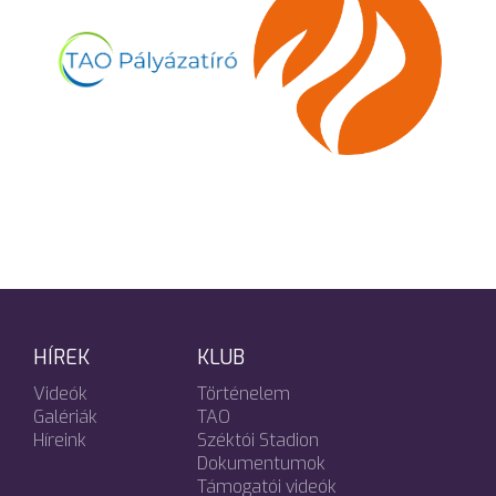
HÍREK
KLUB
Videók
Történelem
Galériák
TAO
Híreink
Széktói Stadion
Dokumentumok
Támogatói videók