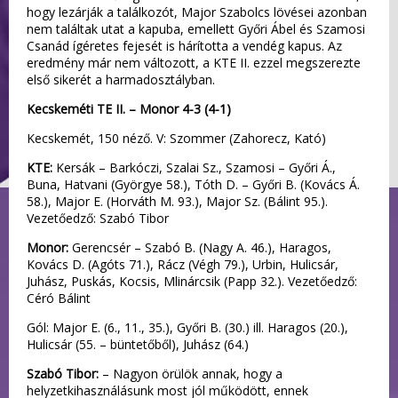
hogy lezárják a találkozót, Major Szabolcs lövései azonban
nem találtak utat a kapuba, emellett Győri Ábel és Szamosi
Csanád ígéretes fejesét is hárította a vendég kapus. Az
eredmény már nem változott, a KTE II. ezzel megszerezte
első sikerét a harmadosztályban.
Kecskeméti TE II. – Monor 4-3 (4-1)
Kecskemét, 150 néző. V: Szommer (Zahorecz, Kató)
KTE:
Kersák – Barkóczi, Szalai Sz., Szamosi – Győri Á.,
Buna, Hatvani (Györgye 58.), Tóth D. – Győri B. (Kovács Á.
58.), Major E. (Horváth M. 93.), Major Sz. (Bálint 95.).
Vezetőedző: Szabó Tibor
Monor:
Gerencsér – Szabó B. (Nagy A. 46.), Haragos,
Kovács D. (Agóts 71.), Rácz (Végh 79.), Urbin, Hulicsár,
Juhász, Puskás, Kocsis, Mlinárcsik (Papp 32.). Vezetőedző:
Céró Bálint
Gól: Major E. (6., 11., 35.), Győri B. (30.) ill. Haragos (20.),
Hulicsár (55. – büntetőből), Juhász (64.)
Szabó Tibor:
– Nagyon örülök annak, hogy a
helyzetkihasználásunk most jól működött, ennek