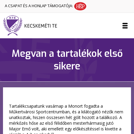
A CSAPAT ÉS A HONLAP TÁMOGATÓJA:
Megvan a tartalékok első
sikere
Tartalékcsapatunk vasárnap a Monort fogadta a
Műkertvárosi Sportcentrumban, és a kilátogató nézők nem
unatkoztak, hiszen összesen hét gólt hozott a találkozó. A
mérkőzés hőse az első félidőben mesterhármasig jutó
Major Ernő volt, aki emellett egy előkészítéssel is kivette a