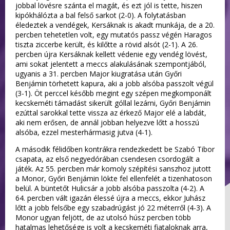
jobbal lövésre szánta el magát, és ezt jól is tette, hiszen
kipókhálózta a bal felső sarkot (2-0). A folytatásban
éledeztek a vendégek, Kersáknak is akadt munkája, de a 20.
percben tehetetlen volt, egy mutatós passz végén Haragos
tiszta ziccerbe került, és kilőtte a rövid alsót (2-1). A 26.
percben újra Kersáknak kellett védenie egy vendég lövést,
ami sokat jelentett a meccs alakulásának szempontjából,
ugyanis a 31. percben Major kiugratása után Győri
Benjámin törhetett kapura, aki a jobb alsóba passzolt végül
(3-1). Öt perccel később megint egy szépen megkomponált
kecskeméti támadást sikerült góllal lezárni, Győri Benjámin
ezúttal sarokkal tette vissza az érkező Major elé a labdát,
aki nem erősen, de annál jobban helyezve lőtt a hosszú
alsóba, ezzel mesterhármasig jutva (4-1).
A második félidőben kontrákra rendezkedett be Szabó Tibor
csapata, az első negyedórában csendesen csordogált a
játék. Az 55. percben már komoly szépítési sanszhoz jutott
a Monor, Győri Benjámin lökte fel ellenfelét a tizenhatoson
belül. A büntetőt Hulicsár a jobb alsóba passzolta (4-2). A
64. percben vált igazán élessé újra a meccs, ekkor Juhász
lőtt a jobb felsőbe egy szabadrúgást jó 22 méterről (4-3). A
Monor ugyan feljött, de az utolsó húsz percben több
hatalmas lehetősége is volt a kecskeméti fiataloknak arra,