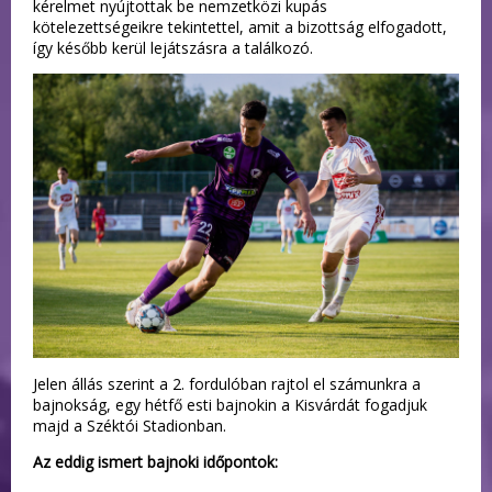
kérelmet nyújtottak be nemzetközi kupás
kötelezettségeikre tekintettel, amit a bizottság elfogadott,
így később kerül lejátszásra a találkozó.
Jelen állás szerint a 2. fordulóban rajtol el számunkra a
bajnokság, egy hétfő esti bajnokin a Kisvárdát fogadjuk
majd a Széktói Stadionban.
Az eddig ismert bajnoki időpontok: