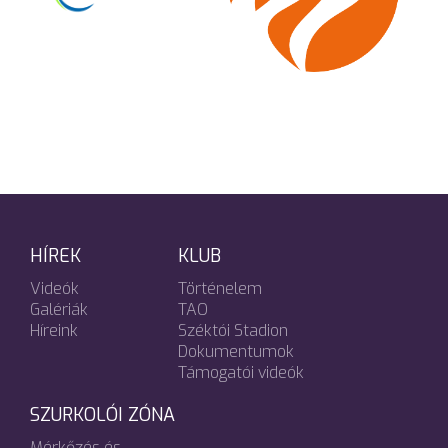
HÍREK
KLUB
Videók
Történelem
Galériák
TAO
Híreink
Széktói Stadion
Dokumentumok
Támogatói videók
SZURKOLÓI ZÓNA
Mérkőzés és