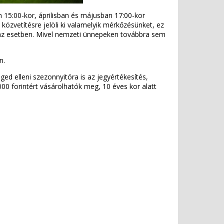
15:00-kor, áprilisban és májusban 17:00-kor
közvetítésre jelöli ki valamelyik mérkőzésünket, ez
n az esetben. Mivel nemzeti ünnepeken továbbra sem
on.
ged elleni szezonnyitóra is az jegyértékesítés,
.000 forintért vásárolhatók meg, 10 éves kor alatt