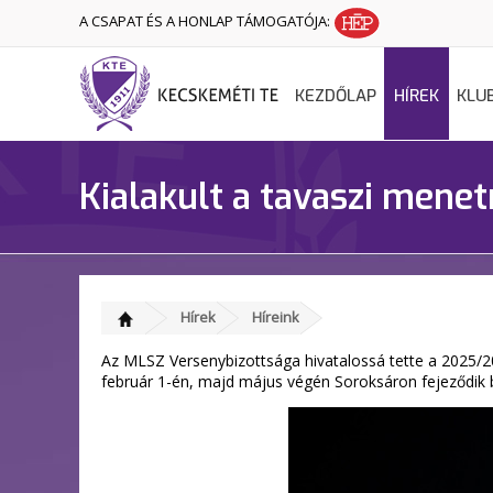
A CSAPAT ÉS A HONLAP TÁMOGATÓJA:
KEZDŐLAP
HÍREK
KLU
Kialakult a tavaszi mene
Hírek
Híreink
Az MLSZ Versenybizottsága hivatalossá tette a 2025/20
február 1-én, majd május végén Soroksáron fejeződik