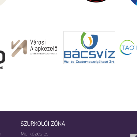
SZURKOLÓI ZÓNA
m
Mérkőzés és