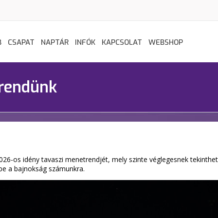
B
CSAPAT
NAPTÁR
INFÓK
KAPCSOLAT
WEBSHOP
trendünk
26-os idény tavaszi menetrendjét, mely szinte véglegesnek tekinthe
 be a bajnokság számunkra.