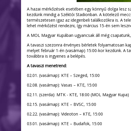
A hazai mérkőzések esetében egy könnyű dolga lesz sz
kezdünk mindig a Széktói Stadionban. A kötelező meccsn
természetesen igaz az idegenbeli találkozókra is. A t
lehet mérkőzést rendezni, így március 15-én sem les
A MOL Magyar Kupában ugyancsak áll még csapatunk, 
A tavaszi szezonra érvényes bérletek folyamatosan k
melyet február 1-én (vasárnap) 15:00-kor kezdünk. A tav
továbbra is ingyenes a belépés.
A tavaszi menetrend:
02.01. (vasárnap): KTE – Szeged, 15:00
02.08. (vasárnap): Vasas – KTE, 15:00
02.11. (szerda): MTK - KTE, 18:00 (MOL Magyar Kupa)
02.15. (vasárnap): KTE – BVSC, 15:00
02.22. (vasárnap): Videoton – KTE, 15:00
03.01. (vasárnap): KTE – Budafok, 15:00