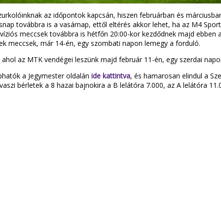
urkolóinknak az időpontok kapcsán, hiszen februárban és márciusban 
ap továbbra is a vasárnap, ettől eltérés akkor lehet, ha az M4 Sport 
elevíziós meccsek továbbra is hétfőn 20:00-kor kezdődnek majd ebbe
znek meccsek, már 14-én, egy szombati napon lemegy a forduló.
ahol az MTK vendégei leszünk majd február 11-én, egy szerdai nap
aphatók a Jegymester oldalán
ide kattintva
, és hamarosan elindul a Sze
aszi bérletek a 8 hazai bajnokira a B lelátóra 7.000, az A lelátóra 11