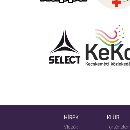
HÍREK
KLUB
Videók
Történele