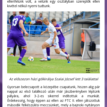
ellenfelünk volt, a velünk egy osztályban szereplők ellen
kivétel nélkül nyerni tudtunk.
Az előszezon házi gólkirálya Szalai József lett 3 találattal
Gyorsan belecsapott a közepébe csapatunk, hiszen alig pár
nappal az első találkozó után már Jászberényben léptünk
pályára, ahol 3-2-es sikerrel indítottuk a munkát.
Érdekesség, hogy éppen az ellen az FTC II. ellen játszottuk
második felkészülési meccsünket, mely a bajnoki nyitányon