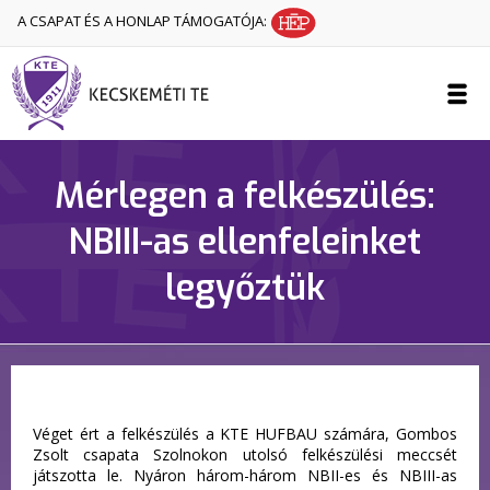
A CSAPAT ÉS A HONLAP TÁMOGATÓJA:
Mérlegen a felkészülés:
NBIII-as ellenfeleinket
legyőztük
Véget ért a felkészülés a KTE HUFBAU számára, Gombos
Zsolt csapata Szolnokon utolsó felkészülési meccsét
játszotta le. Nyáron három-három NBII-es és NBIII-as