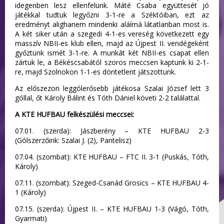
idegenben lesz ellenfelünk. Máté Csaba együttesét jó
játékkal tudtuk legyőzni 3-1-re a Széktóiban, ezt az
eredményt alighanem mindenki aláírná látatlanban most is.
A két siker után a szegedi 4-1-es vereség következett egy
masszív NBII-es klub ellen, majd az Újpest II. vendégeként
győztünk ismét 3-1-re. A munkát két NBII-es csapat ellen
zártuk le, a Békéscsabától szoros meccsen kaptunk ki 2-1-
re, majd Szolnokon 1-1-es döntetlent játszottunk.
Az előszezon leggólerősebb játékosa Szalai József lett 3
góllal, őt Károly Bálint és Tóth Dániel követi 2-2 találattal.
A KTE HUFBAU felkészülési meccsei:
07.01. (szerda): Jászberény – KTE HUFBAU 2-3
(Gólszerzőink: Szalai J. (2), Pantelisz)
07.04. (szombat): KTE HUFBAU – FTC II. 3-1 (Puskás, Tóth,
Károly)
07.11. (szombat): Szeged-Csanád Grosics – KTE HUFBAU 4-
1 (Károly)
07.15. (szerda): Újpest II. – KTE HUFBAU 1-3 (Vágó, Tóth,
Gyarmati)