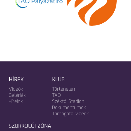
HÍREK
KLUB
Videók
Történelem
Galériák
TAO
Híreink
Széktói Stadion
Dokumentumok
Támogatói videók
SZURKOLÓI ZÓNA