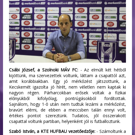
Csábi József, a Szolnoki MÁV FC:
- Az elmúlt két hétből
kijöttünk, ma szervezettek voltunk, láttam a csapattól azt,
amit korábbiakban. Egy jó mérkőzést játszottunk, a
Kecskemét igazolta jó hírét, nem véletlen nem kaptak ki
nagyon régen. Párharcokban erősek voltak a fizikai
előnyükből kifolyólag, pontrúgásokból fordítottak.
Sajnálom, hogy 1-0 után nem tudtuk lezárni a mérkőzést,
bravúrt elérni, de ebben a meccsben talán ennyi volt,
értékes pontot szereztünk. Tudatos, jól összerakott
csapattal voltunk partiban, helyenként jól is futballoztunk.
Szabó István, a KTE HUFBAU vezetőedzője:
- Számoltunk a