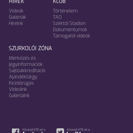
HÍREK
KLUB
Videók
Történelem
Galériák
TAO
Híreink
Széktói Stadion
Dokumentumok
Támogatói videók
SZURKOLÓI ZÓNA
Mérkőzés és
jegyinformációk
Sajtóakkreditáció
Ajándéktárgy
Kezdőrúgás
Videóink
Galériáink