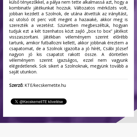
külső tényezőkkel, a pálya nem tette alkalmassá azt, hogy a
kombinatív játékunkat hozzuk. Változatos mérkőzés volt,
jobban kezdett a Szolnok, de utána átvettük az irányítást,
az utolsó öt perc volt megint a hazaiaké, akkor meg is
szerezték a vezetést. Szünetben megbeszéltük, hogyan
tudjuk ezt a két tizenhatos közt zajló „box to box” játékot
visszaszorítani. Játékban véleményem szerint előrébb
tartunk, amikor futballozni kellett, akkor jobbnak éreztem a
csapatomat, de a Szolnok igazolta a jó hírét, Csábi József
nagyon jó kis csapatot rakott össze. A döntetlen
véleményem szerint igazságos, ezzel nem vagyunk
elégedetlenek. Sok sikert a Szolnoknak, megyünk tovább a
saját utunkon.
Szerző:
KTE/kecskemetite.hu