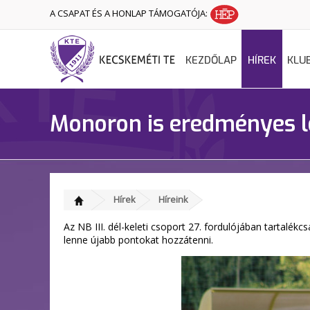
A CSAPAT ÉS A HONLAP TÁMOGATÓJA:
KEZDŐLAP
HÍREK
KLU
Monoron is eredményes l
Hírek
Híreink
Az NB III. dél-keleti csoport 27. fordulójában tartal
lenne újabb pontokat hozzátenni.