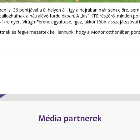
 is, 36 pontjával a 8. helyen áll, így a hajrában már sem előre, sem 
utballozhatnak a hátralévő fordulókban. A „kis” KTE részéről minden p
 4-1-re nyert Virágh Ferenc együttese, igaz, akkor több visszajátszóva
ttnek és fegyelmezettek kell lennünk, hogy a Monor otthonában pon
Média partnerek