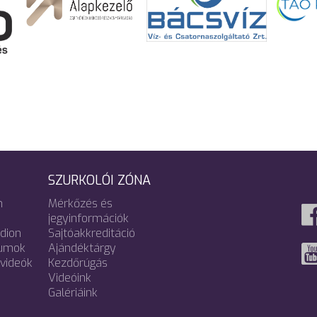
SZURKOLÓI ZÓNA
m
Mérkőzés és
jegyinformációk
adion
Sajtóakkreditáció
umok
Ajándéktárgy
videók
Kezdőrúgás
Videóink
Galériáink