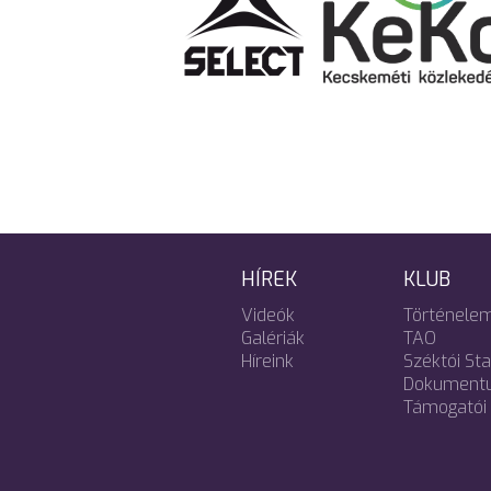
HÍREK
KLUB
Videók
Történele
Galériák
TAO
Híreink
Széktói St
Dokument
Támogatói 