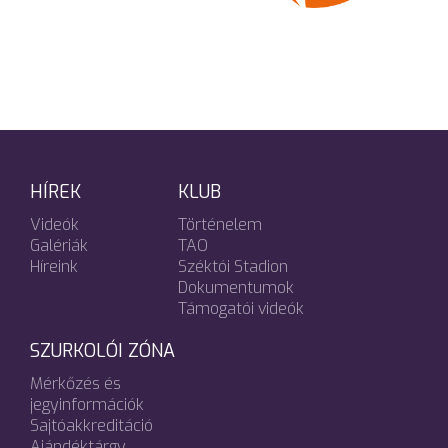
HÍREK
KLUB
Videók
Történelem
Galériák
TAO
Híreink
Széktói Stadion
Dokumentumok
Támogatói videók
SZURKOLÓI ZÓNA
Mérkőzés és
jegyinformációk
Sajtóakkreditáció
Ajándéktárgy