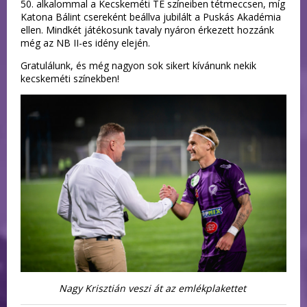
50. alkalommal a Kecskeméti TE színeiben tétmeccsen, míg
Katona Bálint csereként beállva jubilált a Puskás Akadémia
ellen. Mindkét játékosunk tavaly nyáron érkezett hozzánk
még az NB II-es idény elején.
Gratulálunk, és még nagyon sok sikert kívánunk nekik
kecskeméti színekben!
Nagy Krisztián veszi át az emlékplakettet