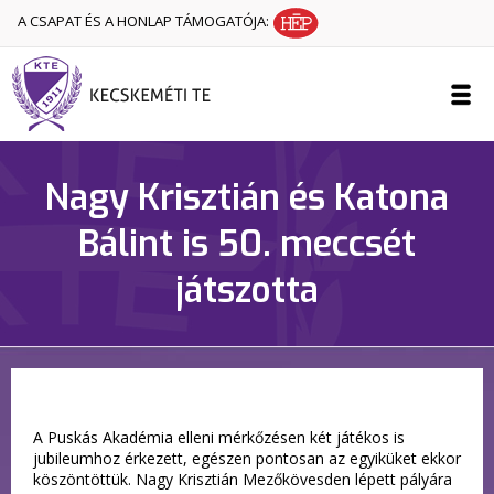
A CSAPAT ÉS A HONLAP TÁMOGATÓJA:
Nagy Krisztián és Katona
Bálint is 50. meccsét
játszotta
A Puskás Akadémia elleni mérkőzésen két játékos is
jubileumhoz érkezett, egészen pontosan az egyiküket ekkor
köszöntöttük. Nagy Krisztián Mezőkövesden lépett pályára