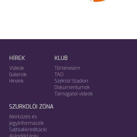
HÍREK
KLUB
Videók
Történelem
Galériák
TAO
Híreink
Széktói Stadion
Dokumentumok
Támogatói videók
SZURKOLÓI ZÓNA
Mérkőzés és
jegyinformációk
Sajtóakkreditáció
Ajándéktárgy