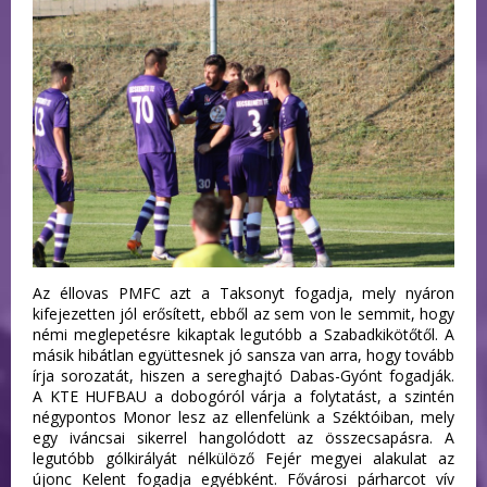
Az éllovas PMFC azt a Taksonyt fogadja, mely nyáron
kifejezetten jól erősített, ebből az sem von le semmit, hogy
némi meglepetésre kikaptak legutóbb a Szabadkikötőtől. A
másik hibátlan együttesnek jó sansza van arra, hogy tovább
írja sorozatát, hiszen a sereghajtó Dabas-Gyónt fogadják.
A KTE HUFBAU a dobogóról várja a folytatást, a szintén
négypontos Monor lesz az ellenfelünk a Széktóiban, mely
egy iváncsai sikerrel hangolódott az összecsapásra. A
legutóbb gólkirályát nélkülöző Fejér megyei alakulat az
újonc Kelent fogadja egyébként. Fővárosi párharcot vív