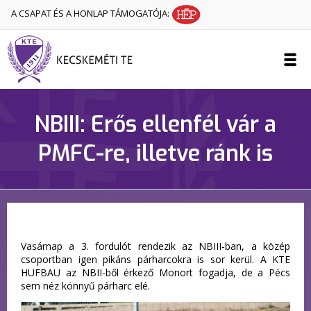
A CSAPAT ÉS A HONLAP TÁMOGATÓJA:
NBIII: Erős ellenfél vár a
PMFC-re, illetve ránk is
Vasárnap a 3. fordulót rendezik az NBIII-ban, a közép
csoportban igen pikáns párharcokra is sor kerül. A KTE
HUFBAU az NBII-ből érkező Monort fogadja, de a Pécs
sem néz könnyű párharc elé.