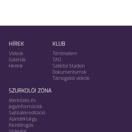
HÍREK
KLUB
Videók
Történelem
Galériák
TAO
Híreink
Széktói Stadion
Dokumentumok
Támogatói videók
SZURKOLÓI ZÓNA
Mérkőzés és
jegyinformációk
Sajtóakkreditáció
Ajándéktárgy
Kezdőrúgás
Videóink