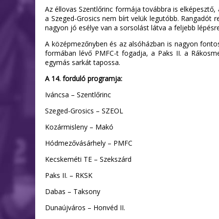
Az éllovas Szentlőrinc formája továbbra is elképesztő,
a Szeged-Grosics nem bírt velük legutóbb. Rangadót r
nagyon jó esélye van a sorsolást látva a feljebb lépés
A középmezőnyben és az alsóházban is nagyon fontos 
formában lévő PMFC-t fogadja, a Paks II. a Rákosm
egymás sarkát tapossa.
A 14. forduló programja:
Iváncsa – Szentlőrinc
Szeged-Grosics – SZEOL
Kozármisleny – Makó
Hódmezővásárhely – PMFC
Kecskeméti TE – Szekszárd
Paks II. – RKSK
Dabas – Taksony
Dunaújváros – Honvéd II.