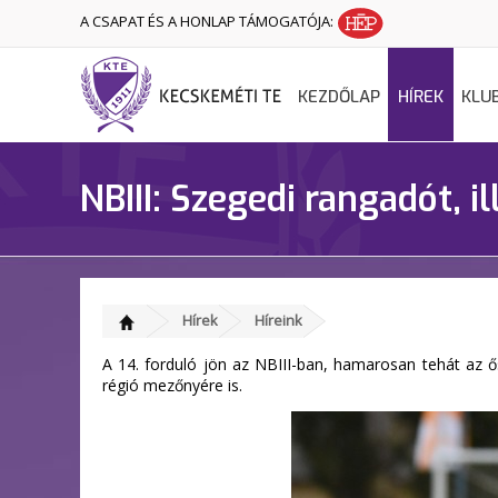
A CSAPAT ÉS A HONLAP TÁMOGATÓJA:
KEZDŐLAP
HÍREK
KLU
NBIII: Szegedi rangadót, i
Hírek
Híreink
A 14. forduló jön az NBIII-ban, hamarosan tehát az 
régió mezőnyére is.