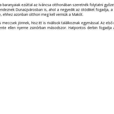
 a baranyaiak ezúttal az Iváncsa otthonában szeretnék folytatni győz
endeznek Dunaújvárosban is, ahol a negyedik az ötödiket fogadja, a
re, ehhez azonban otthon meg kell verniük a Makót.
meccsek jönnek, hisz itt is riválisok találkoznak egymással. Az el
ente ellen nyerne zsinórban másodszor. Hatpontos derbin fogadja