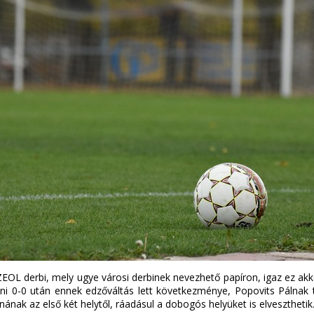
L derbi, mely ugye városi derbinek nevezhető papíron, igaz ez akko
eni 0-0 után ennek edzőváltás lett következménye, Popovits Pálnak 
ának az első két helytől, ráadásul a dobogós helyüket is elveszthetik