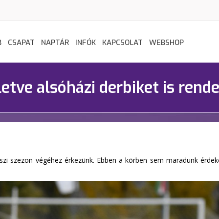
B
CSAPAT
NAPTÁR
INFÓK
KAPCSOLAT
WEBSHOP
lletve alsóházi derbiket is rend
őszi szezon végéhez érkezünk. Ebben a körben sem maradunk érdekes 