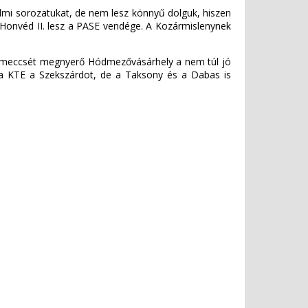
elmi sorozatukat, de nem lesz könnyű dolguk, hiszen
 Honvéd II. lesz a PASE vendége. A Kozármislenynek
ső meccsét megnyerő Hódmezővásárhely a nem túl jó
 a KTE a Szekszárdot, de a Taksony és a Dabas is