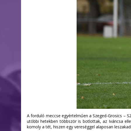
A forduló meccse egyértelműen a Szeged-Grosics – SZEO
utóbbi hetekben többször is botlottak, az Iváncsa ell
komoly a tét, hiszen egy vereséggel alaposan leszakadn