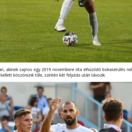
an, akinek sajnos egy 2019 novembere óta elhúzódó bokasérülés nehez
 kellett köszönünk tőle, szintén két feljutás után távozik.