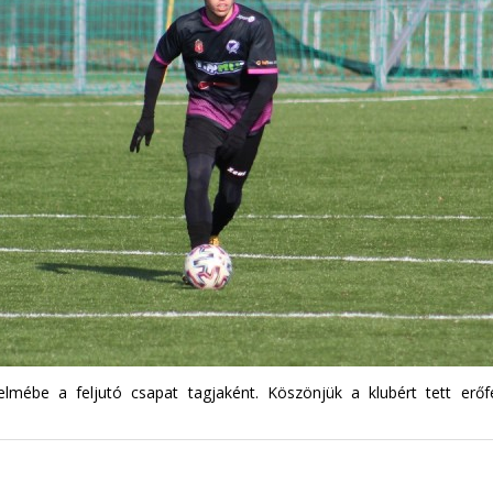
lmébe a feljutó csapat tagjaként. Köszönjük a klubért tett erőfe