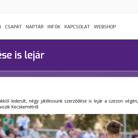
B
CSAPAT
NAPTÁR
INFÓK
KAPCSOLAT
WEBSHOP
e is lejár
kból kiderült, négy játékosunk szerződése is lejár a szezon végén,
ávozik Kecskemétről.