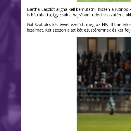
Bartha Lászlót aligha kell bemutatni, hiszen a rutinos
is hátráltatta, így csak a hajrában tudott visszatérni, 
Gál Szabolcs két évvel ezelőtt, még az NB III-ban ér
bizalmat. Két szezon alatt két ezüstéremnek és két felj