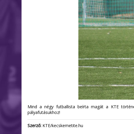
Mind a négy futballista beírta magát a KTE történe
pályafutásukhoz!
Szerző:
KTE/kecskemetite.hu