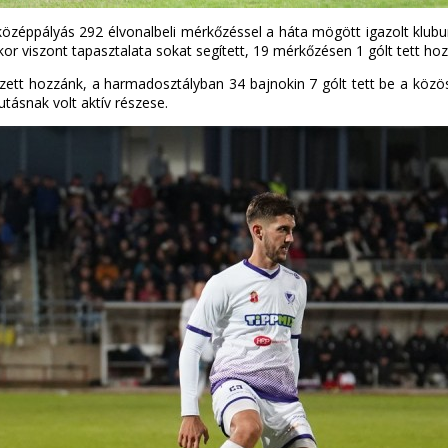
 középpályás 292 élvonalbeli mérkőzéssel a háta mögött igazolt klubu
akkor viszont tapasztalata sokat segített, 19 mérkőzésen 1 gólt tett hoz
kezett hozzánk, a harmadosztályban 34 bajnokin 7 gólt tett be a köz
utásnak volt aktív részese.