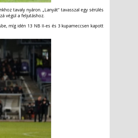
nkhoz tavaly nyáron. „Lanyát” tavasszal egy sérülés
zá végül a feljutáshoz.
ösbe, míg idén 13 NB II-es és 3 kupameccsen kapott