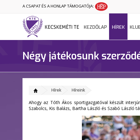
A CSAPAT ÉS A HONLAP TÁMOGATÓJA:
KEZDŐLAP
HÍREK
KLU
Négy játékosunk szerződés
Hírek
Híreink
Ahogy az Tóth Ákos sportigazgatóval készült interjún
Szabolcs, Kis Balázs, Bartha László és Szabó László t