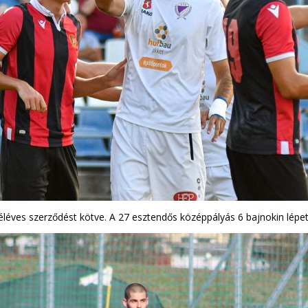
léves szerződést kötve. A 27 esztendős középpályás 6 bajnokin lépett