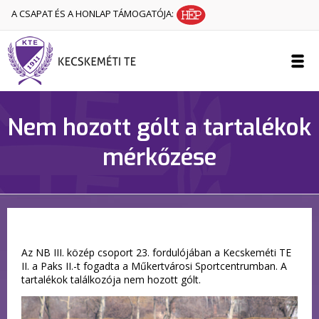
A CSAPAT ÉS A HONLAP TÁMOGATÓJA:
Nem hozott gólt a tartalékok
mérkőzése
Az NB III. közép csoport 23. fordulójában a Kecskeméti TE
II. a Paks II.-t fogadta a Műkertvárosi Sportcentrumban. A
tartalékok találkozója nem hozott gólt.