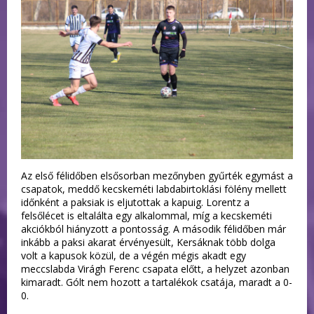
Az első félidőben elsősorban mezőnyben gyűrték egymást a
csapatok, meddő kecskeméti labdabirtoklási fölény mellett
időnként a paksiak is eljutottak a kapuig. Lorentz a
felsőlécet is eltalálta egy alkalommal, míg a kecskeméti
akciókból hiányzott a pontosság. A második félidőben már
inkább a paksi akarat érvényesült, Kersáknak több dolga
volt a kapusok közül, de a végén mégis akadt egy
meccslabda Virágh Ferenc csapata előtt, a helyzet azonban
kimaradt. Gólt nem hozott a tartalékok csatája, maradt a 0-
0.