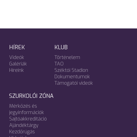
HÍREK
KLUB
Videók
Történelem
Galériák
TAO
Híreink
Széktói Stadion
Dokumentumok
Támogatói videók
SZURKOLÓI ZÓNA
Mérkőzés és
jegyinformációk
Sajtóakkreditáció
Ajándéktárgy
Kezdőrúgás