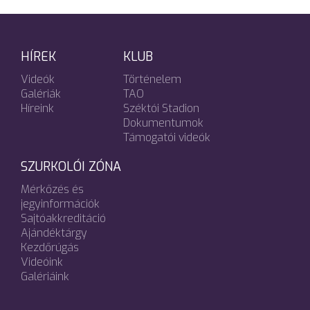
HÍREK
KLUB
Videók
Történelem
Galériák
TAO
Híreink
Széktói Stadion
Dokumentumok
Támogatói videók
SZURKOLÓI ZÓNA
Mérkőzés és
jegyinformációk
Sajtóakkreditáció
Ajándéktárgy
Kezdőrúgás
Videóink
Galériáink