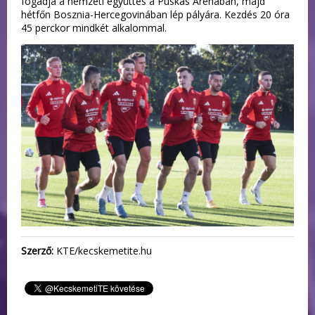
fogadja a nemzeti együttes a Puskás Arénában, majd
hétfőn Bosznia-Hercegovinában lép pályára. Kezdés 20 óra
45 perckor mindkét alkalommal.
Szerző:
KTE/kecskemetite.hu