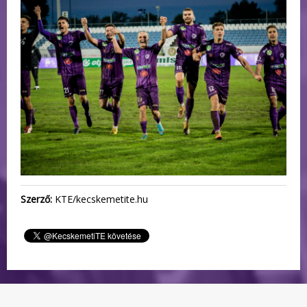
Szerző:
KTE/kecskemetite.hu