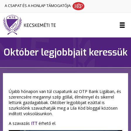
A CSAPAT ÉS A HONLAP TÁMOGATÓJA:
Október legjobbjait keressük
Újabb hónapon van túl csapatunk az OTP Bank Ligában, és
szerencsére megannyi szép góllal, élménnyel és sikerrel
lettünk gazdagabbak. Október legjobbjait ezúttal is
szurkolóink szavazhatják meg a Lila Köd bloggal közösen
indított voksolásunkon.
A szavazás
ITT
érhető el.