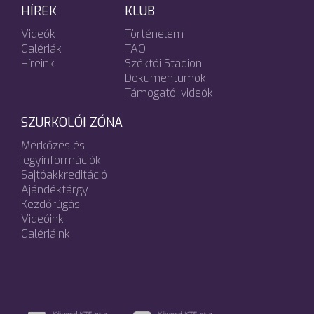
HÍREK
KLUB
Videók
Történelem
Galériák
TAO
Híreink
Széktói Stadion
Dokumentumok
Támogatói videók
SZURKOLÓI ZÓNA
Mérkőzés és
jegyinformációk
Sajtóakkreditáció
Ajándéktárgy
Kezdőrúgás
Videóink
Galériáink