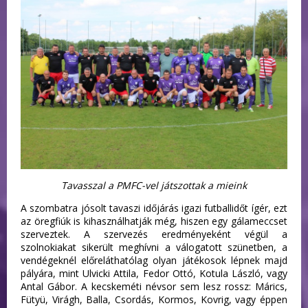
Tavasszal a PMFC-vel játszottak a mieink
A szombatra jósolt tavaszi időjárás igazi futballidőt ígér, ezt
az öregfiúk is kihasználhatják még, hiszen egy gálameccset
szerveztek. A szervezés eredményeként végül a
szolnokiakat sikerült meghívni a válogatott szünetben, a
vendégeknél előreláthatólag olyan játékosok lépnek majd
pályára, mint Ulvicki Attila, Fedor Ottó, Kotula László, vagy
Antal Gábor. A kecskeméti névsor sem lesz rossz: Márics,
Fütyü, Virágh, Balla, Csordás, Kormos, Kovrig, vagy éppen