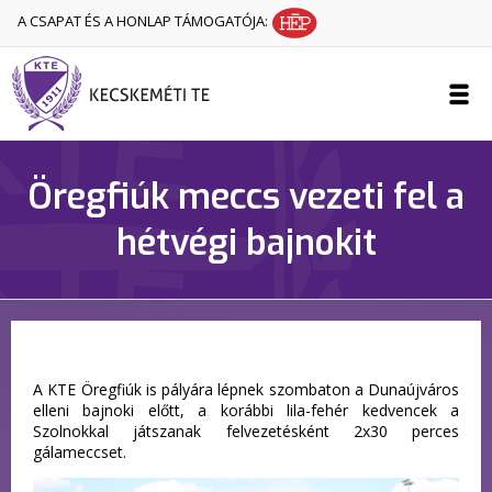
A CSAPAT ÉS A HONLAP TÁMOGATÓJA:
Öregfiúk meccs vezeti fel a
hétvégi bajnokit
A KTE Öregfiúk is pályára lépnek szombaton a Dunaújváros
elleni bajnoki előtt, a korábbi lila-fehér kedvencek a
Szolnokkal játszanak felvezetésként 2x30 perces
gálameccset.