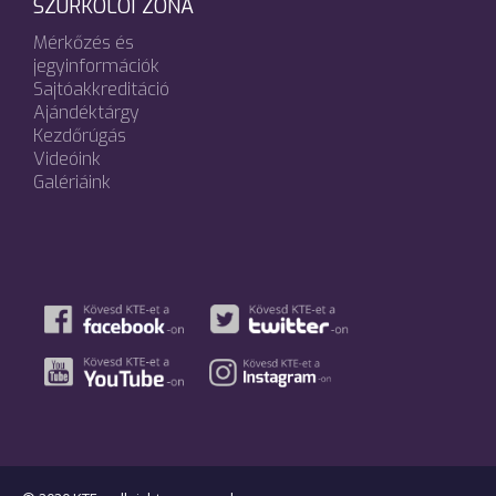
SZURKOLÓI ZÓNA
Mérkőzés és
jegyinformációk
Sajtóakkreditáció
Ajándéktárgy
Kezdőrúgás
Videóink
Galériáink