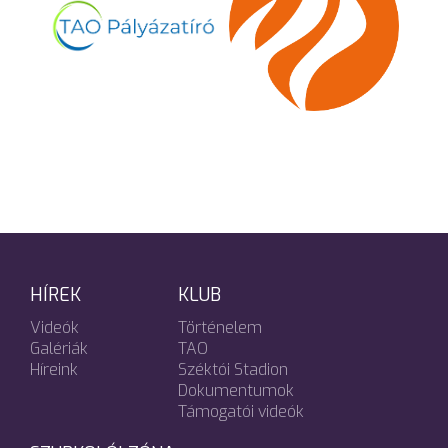
HÍREK
KLUB
Videók
Történelem
Galériák
TAO
Híreink
Széktói Stadion
Dokumentumok
Támogatói videók