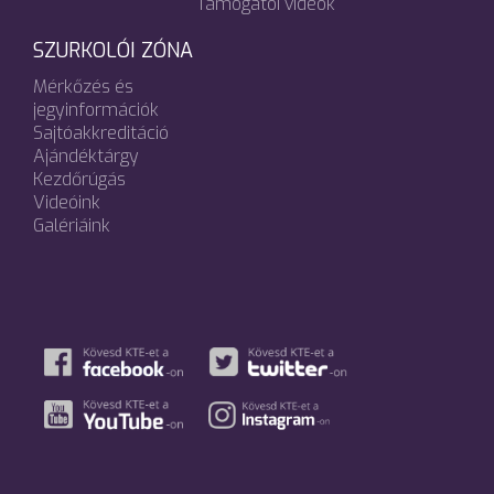
Támogatói videók
SZURKOLÓI ZÓNA
Mérkőzés és
jegyinformációk
Sajtóakkreditáció
Ajándéktárgy
Kezdőrúgás
Videóink
Galériáink