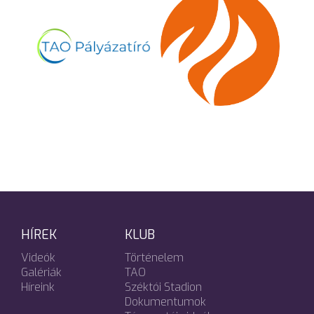
HÍREK
KLUB
Videók
Történelem
Galériák
TAO
Híreink
Széktói Stadion
Dokumentumok