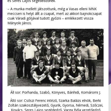
és Seres Lajos segédedzőnek.
– A munka mellett játszottunk, még a Vasas elleni MNK
meccsen is helyt állt a csapat, mert az akkori bajnokcsapat
csak Váradi góljával tudott győzni – emlékezett vissza
Mányoki János.
Áll sor: Porhanda, Szabó, Könyves, Bánhidi, Komáromi J.
Álló sor: Csőszi Ferenc intéző, Szarka Balázs elnök, Berki
Zoltán szakosztályvezető, Gyurik, Gyorsa, Némedi, Szőczei,
Kovács, Seres Lajos segédedző, Varga Béla vezetőedző