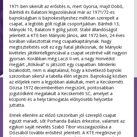
1971-ben sikerült az erősítés is, mert Gyorsa, majd Dobó,
Bánhidi és Balatoni leigazolásával már az 1971/72-es
bajnokságban is bajnokesélyeshez méltóan szerepelt a
csapat, a legtöbb gólt rúgták csoportjukban. Bánhidi 13,
Mányoki 10, Balatoni 9 gólig jutott. Stabil állandóságot
jelentett a KTE-ben Mányoki János, akit 1972-ben, 24 éves
korában választottak meg csapatkapitánynak. Nagy
megtiszteltetés volt ez egy fiatal játékosnak, de Mányoki
kivételes játékintelligenciával a csapat vezérévé vált nagyon
gyorsan. Korábban még Laczi II-vel, a nagy Honvédot
megjárt „Rókával” is játszott egy csapatban. Mindenki
bizakodott, nem is alaptalanul, hogy a következő bajnoki
szezonban sikerül a tabella élén végezni. Bajnokság közben
az előjelek nem a legjobban alakultak, mert a Kecskeméti
Dózsa 1972 decemberében megszűnt, pontosabban
jogutódként megalakult a Kecskeméti SC, amelyet a
központi és a helyi támogatás előnyösebb helyzetbe
juttatta.
Ennek ellenére az előző szezonban jól szereplő csapat
együtt maradt, sőt Porhanda Balázs érkezése, valamint az
egykori saját nevelés Szabó Tibor visszaigazolása a
Dózsából további erősítést jelentett. A KTE megőrizve jó