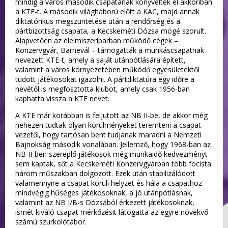
mindig a város második csapatának könyvelték el akkoriban
a KTE-t. A második világháború előtt a KAC, majd annak
diktatórikus megszüntetése után a rendőrség és a
pártbizottság csapata, a Kecskeméti Dózsa mögé szorult.
Alapvetően az élelmiszeriparban működő cégek –
Konzervgyár, Barnevál – támogatták a munkáscsapatnak
nevezett KTE-t, amely a saját utánpótlására épített,
valamint a város környezetében működő egyesületektől
tudott játékosokat igazolni. A pártdiktatúra egy időre a
nevétől is megfosztotta klubot, amely csak 1956-ban
kaphatta vissza a KTE nevet.
A KTE már korábban is feljutott az NB II-be, de akkor még
nehezen tudtak olyan körülményeket teremteni a csapat
vezetői, hogy tartósan bent tudjanak maradni a Nemzeti
Bajnokság második vonalában. Jellemző, hogy 1968-ban az
NB II-ben szereplő játékosok még munkaidő kedvezményt
sem kaptak, sőt a Kecskeméti Konzervgyárban több focista
három műszakban dolgozott. Ezek után stabilizálódott
valamennyire a csapat körüli helyzet és hála a csapathoz
mindvégig hűséges játékosoknak, a jó utánpótlásnak,
valamint az NB I/B-s Dózsából érkezett játékosoknak,
ismét kiváló csapat mérkőzésit látogatta az egyre növekvő
számú szurkolótábor.