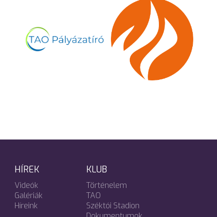
HÍREK
KLUB
Videók
Történelem
Galériák
TAO
Híreink
Széktói Stadion
Dokumentumok