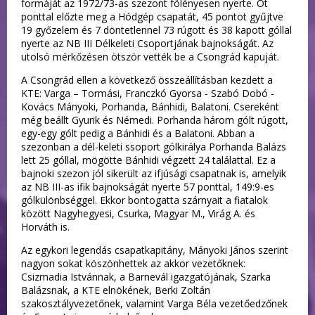
formáját az 1972/73-as szezont fölényesen nyerte. Öt
ponttal előzte meg a Hódgép csapatát, 45 pontot gyűjtve
19 győzelem és 7 döntetlennel 73 rúgott és 38 kapott góllal
nyerte az NB III Délkeleti Csoportjának bajnokságát. Az
utolsó mérkőzésen ötször vették be a Csongrád kapuját.
A Csongrád ellen a következő összeállításban kezdett a
KTE: Varga – Tormási, Franczkó Gyorsa - Szabó Dobó -
Kovács Mányoki, Porhanda, Bánhidi, Balatoni. Csereként
még beállt Gyurik és Némedi. Porhanda három gólt rúgott,
egy-egy gólt pedig a Bánhidi és a Balatoni. Abban a
szezonban a dél-keleti ssoport gólkirálya Porhanda Balázs
lett 25 góllal, mögötte Bánhidi végzett 24 találattal. Ez a
bajnoki szezon jól sikerült az ifjúsági csapatnak is, amelyik
az NB III-as ifik bajnokságát nyerte 57 ponttal, 149:9-es
gólkülönbséggel. Ekkor bontogatta szárnyait a fiatalok
között Nagyhegyesi, Csurka, Magyar M., Virág A. és
Horváth is.
Az egykori legendás csapatkapitány, Mányoki János szerint
nagyon sokat köszönhettek az akkor vezetőknek:
Csizmadia Istvánnak, a Barnevál igazgatójának, Szarka
Balázsnak, a KTE elnökének, Berki Zoltán
szakosztályvezetőnek, valamint Varga Béla vezetőedzőnek