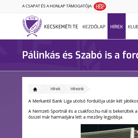
A CSAPAT ÉS A HONLAP TÁMOGATÓJA:
KEZDŐLAP
HÍREK
KLU
Pálinkás és Szabó is a fo
Hírek
Híreink
A Merkantil Bank Liga utolsó fordulója után két játékos
A Nemzeti Sportnál és a csakfoci.hu-nál is bekerültek a
ősszel már harmadjára lett a mezőny legjobbja.