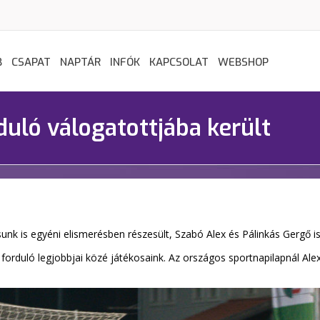
B
CSAPAT
NAPTÁR
INFÓK
KAPCSOLAT
WEBSHOP
rduló válogatottjába került
unk is egyéni elismerésben részesült, Szabó Alex és Pálinkás Gergő is 
 forduló legjobbjai közé játékosaink. Az országos sportnapilapnál Alex