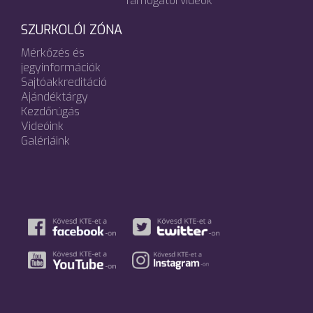
Támogatói videók
SZURKOLÓI ZÓNA
Mérkőzés és
jegyinformációk
Sajtóakkreditáció
Ajándéktárgy
Kezdőrúgás
Videóink
Galériáink