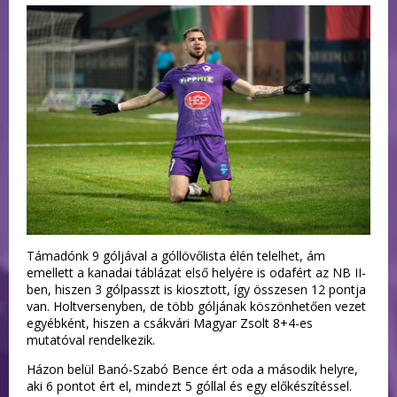
Támadónk 9 góljával a góllövőlista élén telelhet, ám
emellett a kanadai táblázat első helyére is odafért az NB II-
ben, hiszen 3 gólpasszt is kiosztott, így összesen 12 pontja
van. Holtversenyben, de több góljának köszönhetően vezet
egyébként, hiszen a csákvári Magyar Zsolt 8+4-es
mutatóval rendelkezik.
Házon belül Banó-Szabó Bence ért oda a második helyre,
aki 6 pontot ért el, mindezt 5 góllal és egy előkészítéssel.