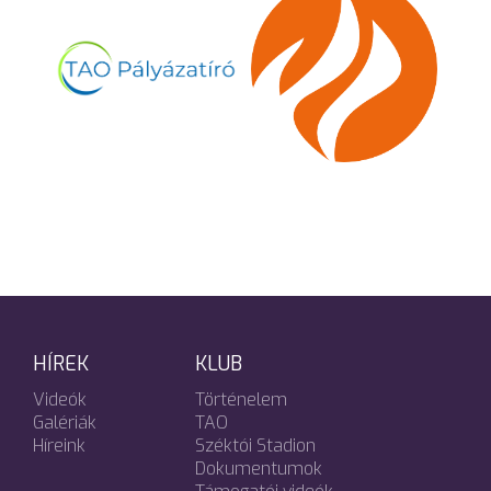
HÍREK
KLUB
Videók
Történelem
Galériák
TAO
Híreink
Széktói Stadion
Dokumentumok