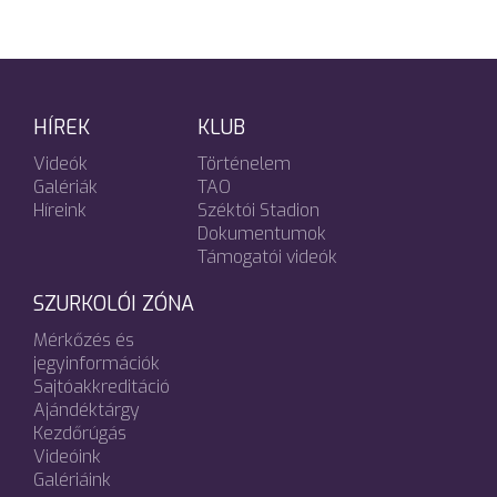
HÍREK
KLUB
Videók
Történelem
Galériák
TAO
Híreink
Széktói Stadion
Dokumentumok
Támogatói videók
SZURKOLÓI ZÓNA
Mérkőzés és
jegyinformációk
Sajtóakkreditáció
Ajándéktárgy
Kezdőrúgás
Videóink
Galériáink