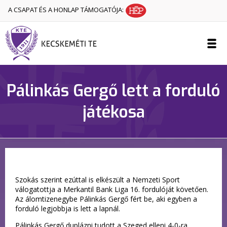
A CSAPAT ÉS A HONLAP TÁMOGATÓJA:
Pálinkás Gergő lett a forduló
játékosa
Szokás szerint ezúttal is elkészült a Nemzeti Sport
válogatottja a Merkantil Bank Liga 16. fordulóját követően.
Az álomtizenegybe Pálinkás Gergő fért be, aki egyben a
forduló legjobbja is lett a lapnál.
Pálinkás Gergő duplázni tudott a Szeged elleni 4-0-ra