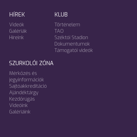
HÍREK
KLUB
Videók
Történelem
Galériák
TAO
Híreink
Széktói Stadion
Dokumentumok
Támogatói videók
SZURKOLÓI ZÓNA
Mérkőzés és
jegyinformációk
Sajtóakkreditáció
Ajándéktárgy
Kezdőrúgás
Videóink
Galériáink