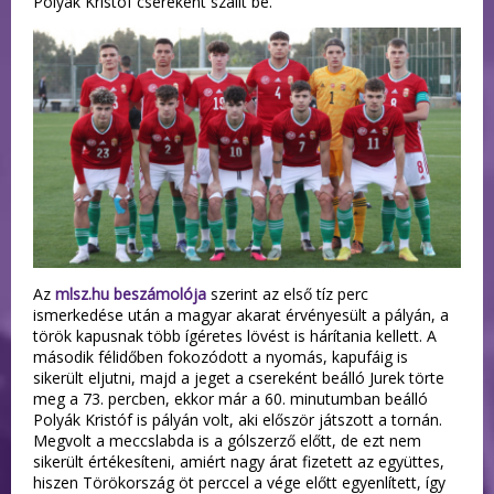
Polyák Kristóf csereként szállt be.
Az
mlsz.hu beszámolója
szerint az első tíz perc
ismerkedése után a magyar akarat érvényesült a pályán, a
török kapusnak több ígéretes lövést is hárítania kellett. A
második félidőben fokozódott a nyomás, kapufáig is
sikerült eljutni, majd a jeget a csereként beálló Jurek törte
meg a 73. percben, ekkor már a 60. minutumban beálló
Polyák Kristóf is pályán volt, aki először játszott a tornán.
Megvolt a meccslabda is a gólszerző előtt, de ezt nem
sikerült értékesíteni, amiért nagy árat fizetett az együttes,
hiszen Törökország öt perccel a vége előtt egyenlített, így