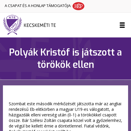
A CSAPAT ÉS A HONLAP TÁMOGATÓJA:
Polyák Kristóf is játszott a
törökök ellen
Szombat este második mérkőzését játszotta már az angliai
rendezésű Eb-elitkörben a magyar U19-es válogatott, a
házigazdák elleni vereség után (0-1) a törökökkel csapott
össze. Bár Szélesi Zoltán csapata közel volt a győzelemhez,
de végül be kellett érnie a döntetlennel. Fiatal védőnk,